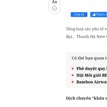
Aa
Chia sẻ
Thích
1.
Tổng hoà các yếu tố v
đại… Thanh Hà New Ci
Có thể bạn quan 
Phê duyệt quy 
Hội Môi giới B
Bamboo Airways 
Dịch chuyển “khẩu v