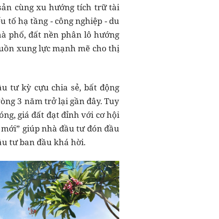
ản cùng xu hướng tích trữ tài
u tố hạ tầng - công nghiệp - du
à phố, đất nền phân lô hướng
nguồn xung lực mạnh mẽ cho thị
 tư kỳ cựu chia sẻ, bất động
ng 3 năm trở lại gần đây. Tuy
óng, giá đất đạt đỉnh với cơ hội
c mới” giúp nhà đầu tư đón đầu
ầu tư ban đầu khá hời.