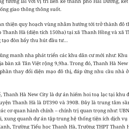
g tương lai với vị trí liền kề thành phố Hải Dương, kết
ống giao thông thông suốt.
 thiện quy hoạch vùng nhằm hướng tới trở thành đô thị
p Thanh Hà (diện tích 150ha) tại xã Thanh Hồng và xã T
 tạo đòn bẩy thu hút đầu tư…
cũng manh nha phát triển các khu dân cư mới như: Khu
ịa bàn xã Tân Việt rộng 9,9ha. Trong đó, Thanh Hà New
phần thay đổi diện mạo đô thị, đáp ứng nhu cầu nhà ở
ế, Thanh Hà New City là dự án hiếm hoi toạ lạc tại khu 
yện Thanh Hà là DT390 và 390B. Đây là trung tâm sầm
 các cơ quan hành chính – chính trị quan trọng như: UB
 xung quanh dự án tập trung hệ thống tiện ích dịch vụ
anh, Trường Tiểu học Thanh Hà, Trường THPT Thanh 