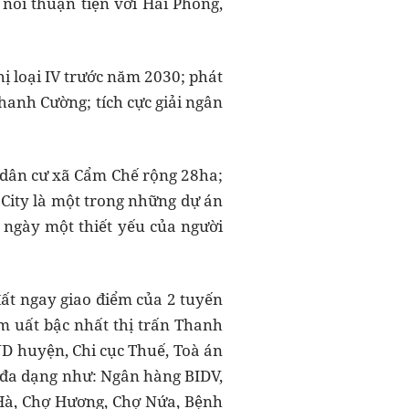
 nối thuận tiện với Hải Phòng,
 loại IV trước năm 2030; phát
hanh Cường; tích cực giải ngân
 dân cư xã Cẩm Chế rộng 28ha;
 City là một trong những dự án
 ngày một thiết yếu của người
đất ngay giao điểm của 2 tuyến
 uất bậc nhất thị trấn Thanh
ND huyện, Chi cục Thuế, Toà án
 đa dạng như: Ngân hàng BIDV,
Hà, Chợ Hương, Chợ Nứa, Bệnh