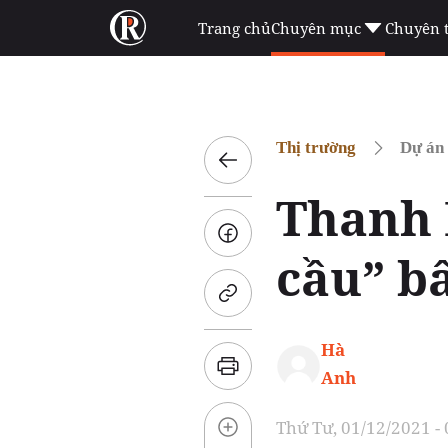
Trang chủ
Chuyên mục
Chuyên 
Thị trường
Dự án
Thanh 
cầu” b
Hà
Anh
Thứ Tư, 01/12/2021 -