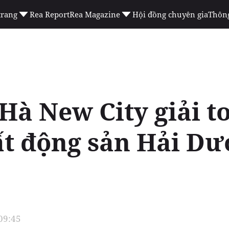
trang
Rea Report
Rea Magazine
Hội đồng chuyên gia
Thông
Hà New City giải to
ất động sản Hải D
 09:45