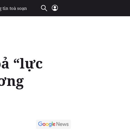
 tin toà soạn
ả “lực
ương