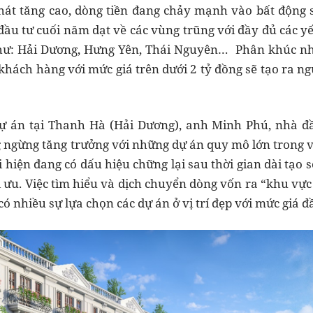
át tăng cao, dòng tiền đang chảy mạnh vào bất động s
 đầu tư cuối năm dạt về các vùng trũng với đầy đủ các yế
 như: Hải Dương, Hưng Yên, Thái Nguyên… Phân khúc nh
 khách hàng với mức giá trên dưới 2 tỷ đồng sẽ tạo ra 
ự án tại Thanh Hà (Hải Dương), anh Minh Phú, nhà đầu
ngừng tăng trưởng với những dự án quy mô lớn trong vò
i hiện đang có dấu hiệu chững lại sau thời gian dài tạo s
ối ưu. Việc tìm hiểu và dịch chuyển dòng vốn ra “khu vự
 nhiều sự lựa chọn các dự án ở vị trí đẹp với mức giá đ