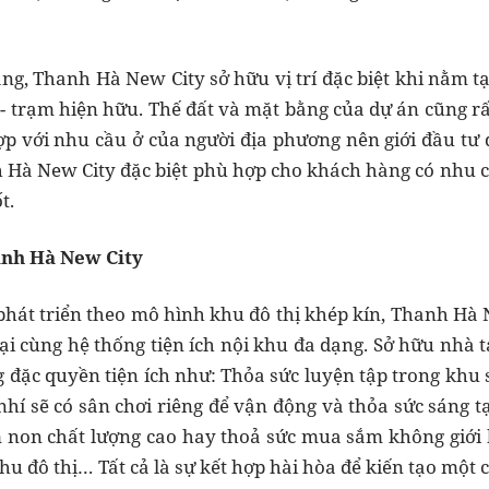
g, Thanh Hà New City sở hữu vị trí đặc biệt khi nằm tạ
 - trạm hiện hữu. Thế đất và mặt bằng của dự án cũng rấ
p với nhu cầu ở của người địa phương nên giới đầu tư đ
h Hà New City đặc biệt phù hợp cho khách hàng có nhu 
t.
anh Hà New City
phát triển theo mô hình khu đô thị khép kín, Thanh Hà
đại cùng hệ thống tiện ích nội khu đa dạng. Sở hữu nhà 
g đặc quyền tiện ích như: Thỏa sức luyện tập trong khu
 nhí sẽ có sân chơi riêng để vận động và thỏa sức sáng 
 non chất lượng cao hay thoả sức mua sắm không giới 
u đô thị… Tất cả là sự kết hợp hài hòa để kiến tạo một c