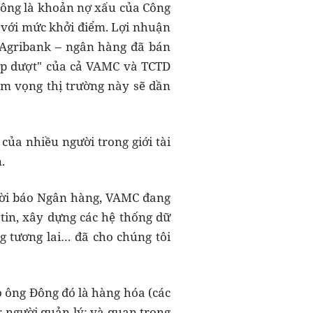
công là khoản nợ xấu của Công
 với mức khởi điểm. Lợi nhuận
 Agribank – ngân hàng đã bán
ập dượt" của cả VAMC và TCTD
am vọng thị trường này sẽ dần
của nhiều người trong giới tài
.
Thời báo Ngân hàng, VAMC đang
tin, xây dựng các hệ thống dữ
g tương lai… đã cho chúng tôi
 ông Đông đó là hàng hóa (các
; người quản lý; và quan trọng