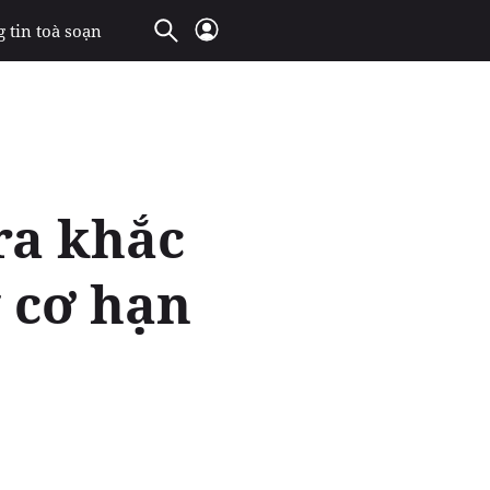
 tin toà soạn
ra khắc
y cơ hạn