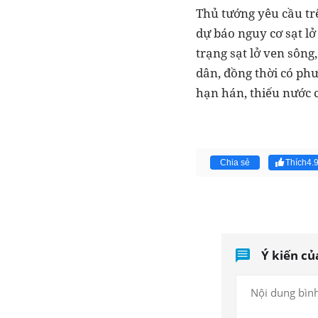
Thủ tướng yêu cầu tr
dự báo nguy cơ sạt lở
trạng sạt lở ven sôn
dân, đồng thời có ph
hạn hán, thiếu nước 
Chia sẻ
Thích
4.
Ý kiến củ