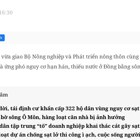
 16:30
9k
vừa giao Bộ Nông nghiệp và Phát triển nông thôn cùng
 và ứng phó nguy cơ hạn hán, thiếu nước ở Đồng bằng sô
tâm
ời, tái định cư khẩn cấp 322 hộ dân vùng nguy cơ sạt l
ở bờ sông Ô Môn, hàng loạt căn nhà bị ảnh hưởng
ân tập trung “tố” doanh nghiệp khai thác cát gây sạt
ạt dự án chống sạt lở thi công ì ạch, cuộc sống người