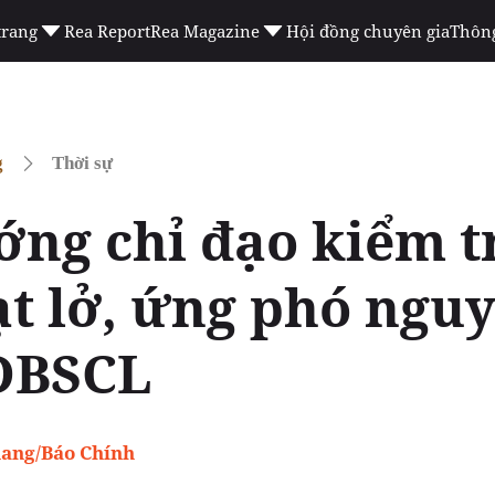
trang
Rea Report
Rea Magazine
Hội đồng chuyên gia
Thông
g
Thời sự
ớng chỉ đạo kiểm t
ạt lở, ứng phó ngu
ĐBSCL
ang/Báo Chính