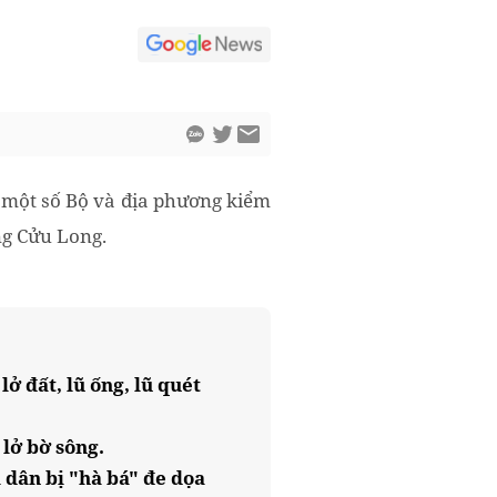
 một số Bộ và địa phương kiểm
ng Cửu Long.
ở đất, lũ ống, lũ quét
 lở bờ sông.
 dân bị "hà bá" đe dọa