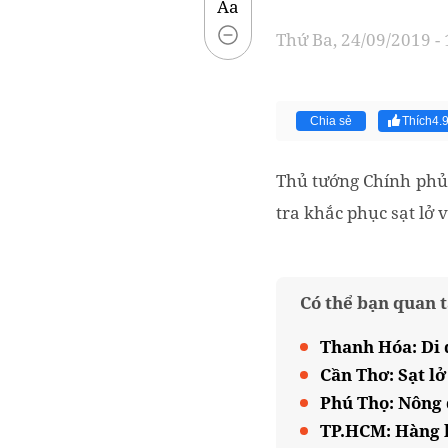
Aa
Thứ Ba, 24/09/2019 -
Chia sẻ
Thích
4.
Thủ tướng Chính phủ 
tra khắc phục sạt lở
Có thể bạn quan 
Thanh Hóa: Di d
Cần Thơ: Sạt l
Phú Thọ: Nông d
TP.HCM: Hàng lo