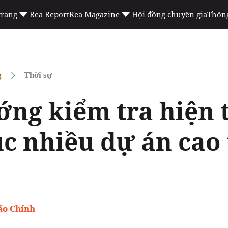
trang
Rea Report
Rea Magazine
Hội đồng chuyên gia
Thông
g
Thời sự
ớng kiểm tra hiện 
c nhiều dự án cao 
áo Chính