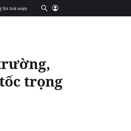
 tin toà soạn
trường,
tốc trọng