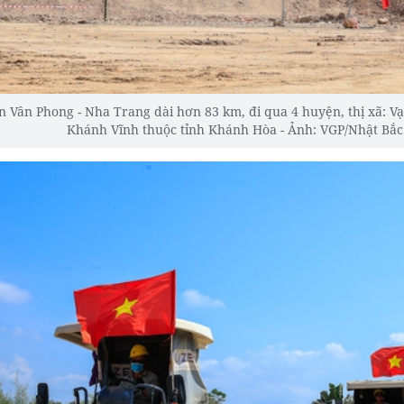
 Vân Phong - Nha Trang dài hơn 83 km, đi qua 4 huyện, thị xã: V
Khánh Vĩnh thuộc tỉnh Khánh Hòa - Ảnh: VGP/Nhật Bắc