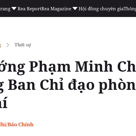
trang
Rea Report
Rea Magazine
Hội đồng chuyên gia
Thông
g
Thời sự
ớng Phạm Minh Ch
 Ban Chỉ đạo phòn
hí
hi/Báo Chính