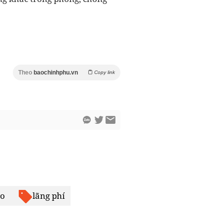
Theo
baochinhphu.vn
Copy link
ạo
lãng phí