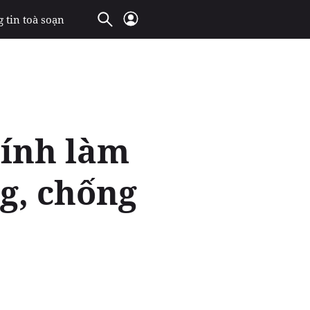
 tin toà soạn
ính làm
g, chống