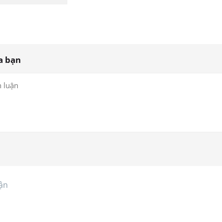
a bạn
ận