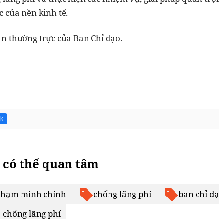
c của nền kinh tế.
an thường trực của Ban Chỉ đạo.
4k
 có thể quan tâm
phạm minh chính
chống lãng phí
ban chỉ đ
 chống lãng phí