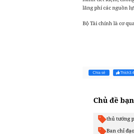
lãng phí các nguồn lự
Bộ Tài chính là cơ qu
Chia sẻ
Thích
3.
Chủ đề bạn
thủ tướng 
Ban chỉ đạo