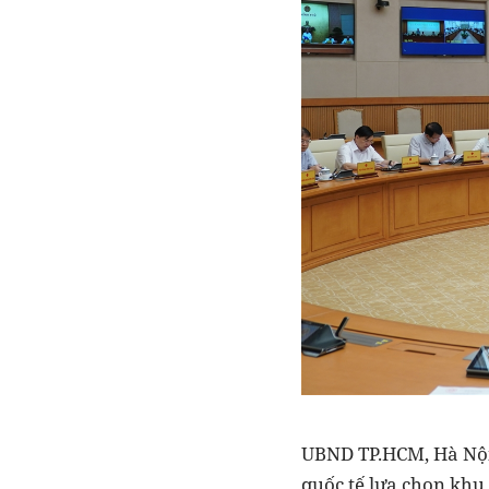
UBND TP.HCM, Hà Nội 
quốc tế lựa chọn khu 