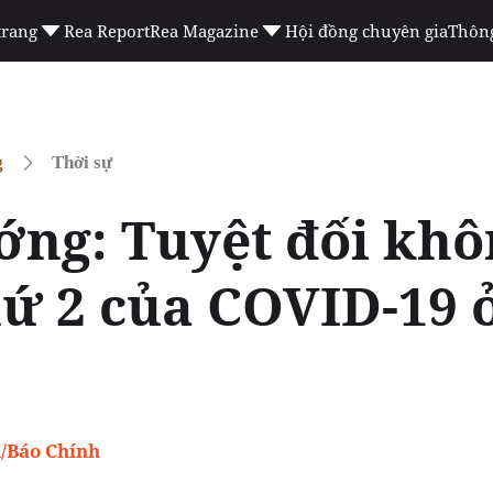
trang
Rea Report
Rea Magazine
Hội đồng chuyên gia
Thông
g
Thời sự
ớng: Tuyệt đối khô
hứ 2 của COVID-19 ở
/Báo Chính