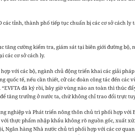
ác tỉnh, thành phố tiếp tục chuẩn bị các cơ sở cách ly tậ
c tăng cường kiểm tra, giám sát tại biên giới đường bộ, 
i các cơ sở cách ly.
ợp với các bộ, ngành chủ động triển khai các giải pháp 
ng quốc tế, nếu cần thiết, cử các đoàn công tác đến các 
 “EVFTA đã ký rồi, bây giờ vùng nào an toàn thì thúc đ
để tăng trưởng ở nước ta, chứ không chỉ trao đổi trực tu
g nghiệp và Phát triển nông thôn chủ trì phối hợp với Bộ
với thực phẩm nhập khẩu không rõ nguồn gốc, xuất xứ. 
i, Ngân hàng Nhà nước chủ trì phối hợp với các cơ quan