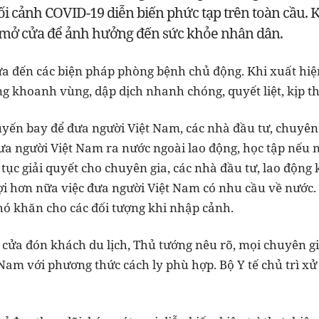
bối cảnh COVID-19 diễn biến phức tạp trên toàn cầu. 
 mở cửa để ảnh hưởng đến sức khỏe nhân dân.
 đến các biện pháp phòng bệnh chủ động. Khi xuất hiện
ng khoanh vùng, dập dịch nhanh chóng, quyết liệt, kịp th
uyến bay để đưa người Việt Nam, các nhà đầu tư, chuyên
a người Việt Nam ra nước ngoài lao động, học tập nếu 
 tục giải quyết cho chuyên gia, các nhà đầu tư, lao động
ợi hơn nữa việc đưa người Việt Nam có nhu cầu về nước. 
ó khăn cho các đối tượng khi nhập cảnh.
a đón khách du lịch, Thủ tướng nêu rõ, mọi chuyên gia
Nam với phương thức cách ly phù hợp. Bộ Y tế chủ trì xử