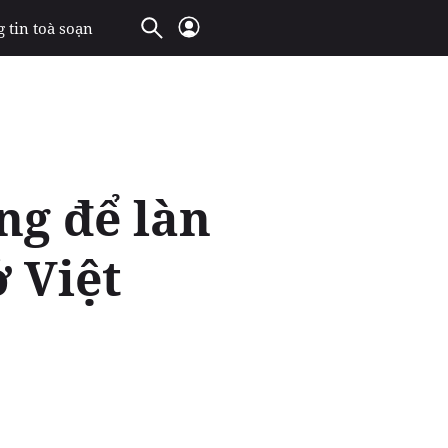
 tin toà soạn
ng để làn
 Việt