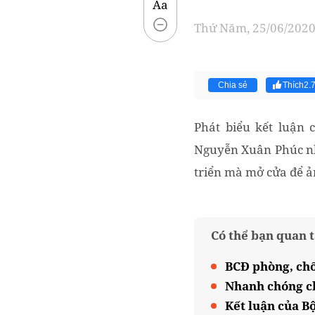
Aa
Thứ Năm, 25/06/2020 
Chia sẻ
Thích
2.
Phát biểu kết luận
Nguyễn Xuân Phúc nh
triển mà mở cửa để 
Có thể bạn quan 
BCĐ phòng, chố
Nhanh chóng ch
Kết luận của B