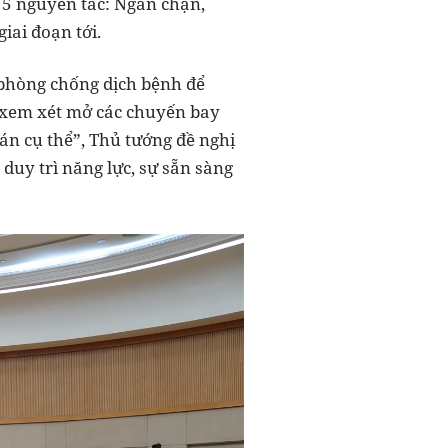
n 5 nguyên tắc: Ngăn chặn,
iai đoạn tới.
c phòng chống dịch bệnh để
ể xem xét mở các chuyến bay
oán cụ thể”, Thủ tướng đề nghị
duy trì năng lực, sự sẵn sàng