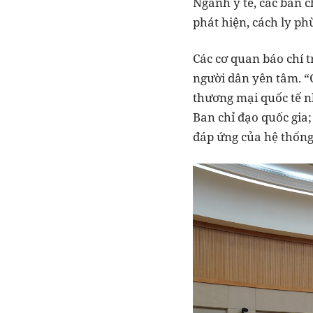
Ngành y tế, các ban c
phát hiện, cách ly ph
Các cơ quan báo chí t
người dân yên tâm. “
thương mại quốc tế nh
Ban chỉ đạo quốc gia;
đáp ứng của hệ thống 