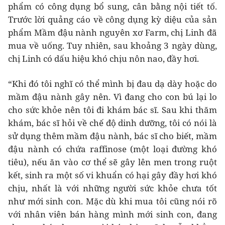
phẩm có công dụng bổ sung, cân bằng nội tiết tố.
Trước lời quảng cáo về công dụng kỳ diệu của sản
phẩm Mầm đậu nành nguyên xơ Farm, chị Linh đã
mua về uống. Tuy nhiên, sau khoảng 3 ngày dùng,
chị Linh có dấu hiệu khó chịu nôn nao, đầy hơi.
“Khi đó tôi nghĩ có thể mình bị đau dạ dày hoặc do
mầm đậu nành gây nên. Vì đang cho con bú lại lo
cho sức khỏe nên tôi đi khám bác sĩ. Sau khi thăm
khám, bác sĩ hỏi về chế độ dinh dưỡng, tôi có nói là
sử dụng thêm mầm đậu nành, bác sĩ cho biết, mầm
đậu nành có chứa raffinose (một loại đường khó
tiêu), nếu ăn vào cơ thể sẽ gây lên men trong ruột
kết, sinh ra một số vi khuẩn có hại gây đầy hơi khó
chịu, nhất là với những người sức khỏe chưa tốt
như mới sinh con. Mặc dù khi mua tôi cũng nói rõ
với nhân viên bán hàng mình mới sinh con, đang