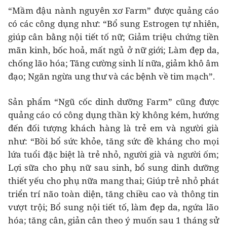
“Mầm đậu nành nguyên xơ Farm” được quảng cáo
có các công dụng như: “Bổ sung Estrogen tự nhiên,
giúp cân bằng nội tiết tố nữ; Giảm triệu chứng tiền
mãn kinh, bốc hoả, mất ngủ ở nữ giới; Làm đẹp da,
chống lão hóa; Tăng cường sinh lí nữa, giảm khô âm
đạo; Ngăn ngừa ung thư và các bệnh về tim mạch”.
Sản phẩm “Ngũ cốc dinh dưỡng Farm” cũng được
quảng cáo có công dụng thần kỳ không kém, hướng
đến đối tượng khách hàng là trẻ em và người già
như: “Bồi bổ sức khỏe, tăng sức đề kháng cho mọi
lứa tuổi đặc biệt là trẻ nhỏ, người già và người ốm;
Lợi sữa cho phụ nữ sau sinh, bổ sung dinh dưỡng
thiết yếu cho phụ nữa mang thai; Giúp trẻ nhỏ phát
triển trí não toàn diện, tăng chiều cao và thông tin
vượt trội; Bổ sung nội tiết tố, làm đẹp da, ngứa lão
hóa; tăng cân, giản cân theo ý muốn sau 1 tháng sử