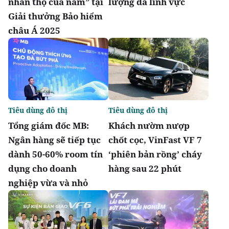
nhân thọ của năm” tại
lượng đa lĩnh vực
Giải thưởng Bảo hiểm
châu Á 2025
Tiêu dùng đô thị
Tiêu dùng đô thị
Tổng giám đốc MB:
Khách nườm nượp
Ngân hàng sẽ tiếp tục
chốt cọc, VinFast VF 7
dành 50-60% room tín
‘phiên bản rồng’ cháy
dụng cho doanh
hàng sau 22 phút
nghiệp vừa và nhỏ