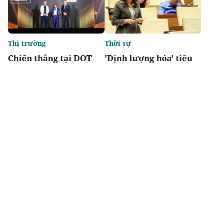
Thị trường
Thời sự
Chiến thắng tại DOT
'Định lượng hóa' tiêu
Property Awards 2026:
chí đô thị đặc biệt,
Khẳng định vị thế kiến
tránh phát triển lệch
trúc biểu tượng của
về kinh tế
Newtown Diamond
Chia sẻ
Thích
3.2k
Thị trường
Xúc tiến đầu tư
Capital Square được
Bắc Ninh trao quyết
vinh danh: Dự án tổ
định đầu tư cho 48 dự