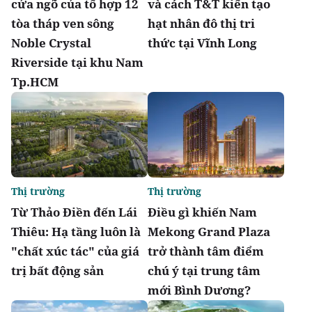
cửa ngõ của tổ hợp 12
và cách T&T kiến tạo
tòa tháp ven sông
hạt nhân đô thị tri
Noble Crystal
thức tại Vĩnh Long
Riverside tại khu Nam
Tp.HCM
Thị trường
Thị trường
Từ Thảo Điền đến Lái
Điều gì khiến Nam
Thiêu: Hạ tầng luôn là
Mekong Grand Plaza
"chất xúc tác" của giá
trở thành tâm điểm
trị bất động sản
chú ý tại trung tâm
mới Bình Dương?