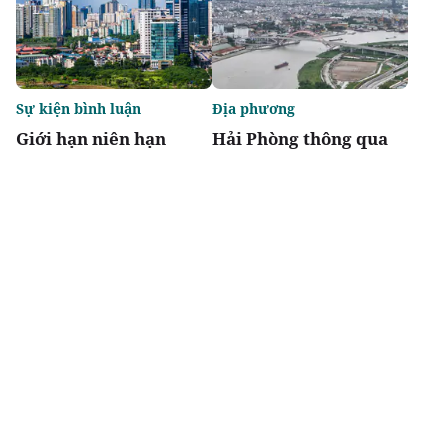
Sự kiện bình luận
Địa phương
Giới hạn niên hạn
Hải Phòng thông qua
không biến chung cư
danh mục 95 dự án
thành "tiêu sản"
phải thu hồi đất
Chia sẻ
Thích
4.5k
Đô thị & đời sống
Địa phương
Agribank thúc đẩy
Bắc Ninh chấp thuận
nguồn vốn tín dụng
hai dự án nhà ở xã hội
phát triển nhà ở xã hội
tại phường Nam Sơn