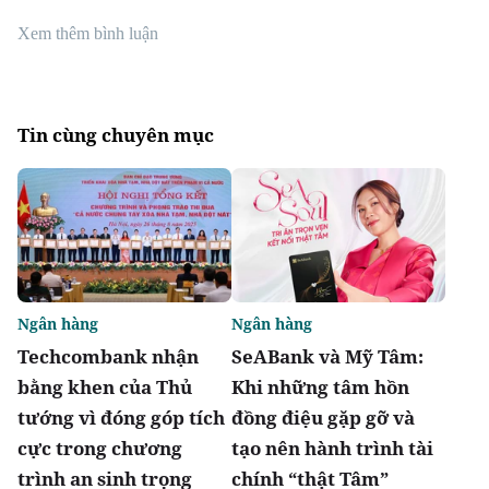
Xem thêm bình luận
Tin cùng chuyên mục
Ngân hàng
Ngân hàng
Techcombank nhận
SeABank và Mỹ Tâm:
bằng khen của Thủ
Khi những tâm hồn
tướng vì đóng góp tích
đồng điệu gặp gỡ và
cực trong chương
tạo nên hành trình tài
trình an sinh trọng
chính “thật Tâm”