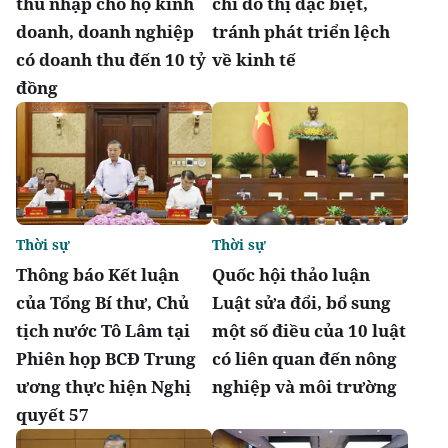
thu nhập cho hộ kinh
chí đô thị đặc biệt,
doanh, doanh nghiệp
tránh phát triển lệch
có doanh thu đến 10 tỷ
về kinh tế
đồng
Thời sự
Thời sự
Thông báo Kết luận
Quốc hội thảo luận
của Tổng Bí thư, Chủ
Luật sửa đổi, bổ sung
tịch nước Tô Lâm tại
một số điều của 10 luật
Phiên họp BCĐ Trung
có liên quan đến nông
ương thực hiện Nghị
nghiệp và môi trường
quyết 57