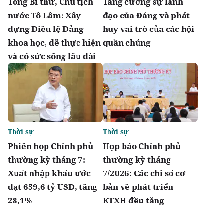
Tổng Bí thư, Chủ tịch
Tăng cường sự lãnh
nước Tô Lâm: Xây
đạo của Đảng và phát
dựng Điều lệ Đảng
huy vai trò của các hội
khoa học, dễ thực hiện
quần chúng
và có sức sống lâu dài
Thời sự
Thời sự
Phiên họp Chính phủ
Họp báo Chính phủ
thường kỳ tháng 7:
thường kỳ tháng
Xuất nhập khẩu ước
7/2026: Các chỉ số cơ
đạt 659,6 tỷ USD, tăng
bản về phát triển
28,1%
KTXH đều tăng