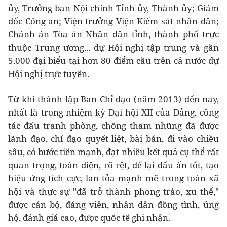
ủy, Trưởng ban Nội chính Tỉnh ủy, Thành ủy; Giám
đốc Công an; Viện trưởng Viện Kiểm sát nhân dân;
Chánh án Tòa án Nhân dân tỉnh, thành phố trực
thuộc Trung ương... dự Hội nghị tập trung và gần
5.000 đại biểu tại hơn 80 điểm cầu trên cả nước dự
Hội nghị trực tuyến.
Từ khi thành lập Ban Chỉ đạo (năm 2013) đến nay,
nhất là trong nhiệm kỳ Đại hội XII của Đảng, công
tác đấu tranh phòng, chống tham nhũng đã được
lãnh đạo, chỉ đạo quyết liệt, bài bản, đi vào chiều
sâu, có bước tiến mạnh, đạt nhiều kết quả cụ thể rất
quan trọng, toàn diện, rõ rệt, để lại dấu ấn tốt, tạo
hiệu ứng tích cực, lan tỏa mạnh mẽ trong toàn xã
hội và thực sự "đã trở thành phong trào, xu thế,"
được cán bộ, đảng viên, nhân dân đồng tình, ủng
hộ, đánh giá cao, được quốc tế ghi nhận.