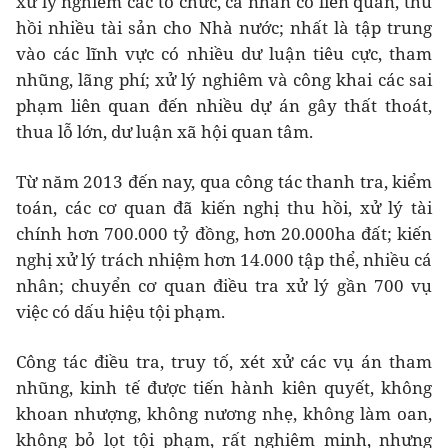
xử lý nghiêm các tổ chức, cá nhân có liên quan, thu
hồi nhiều tài sản cho Nhà nước; nhất là tập trung
vào các lĩnh vực có nhiều dư luận tiêu cực, tham
nhũng, lãng phí; xử lý nghiêm và công khai các sai
phạm liên quan đến nhiều dự án gây thất thoát,
thua lỗ lớn, dư luận xã hội quan tâm.
Từ năm 2013 đến nay, qua công tác thanh tra, kiểm
toán, các cơ quan đã kiến nghị thu hồi, xử lý tài
chính hơn 700.000 tỷ đồng, hơn 20.000ha đất; kiến
nghị xử lý trách nhiệm hơn 14.000 tập thể, nhiều cá
nhân; chuyển cơ quan điều tra xử lý gần 700 vụ
việc có dấu hiệu tội phạm.
Công tác điều tra, truy tố, xét xử các vụ án tham
nhũng, kinh tế được tiến hành kiên quyết, không
khoan nhượng, không nương nhẹ, không làm oan,
không bỏ lọt tội phạm, rất nghiêm minh, nhưng