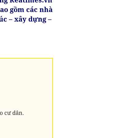
bao gồm các nhà
rúc – xây dựng –
o cư dân.