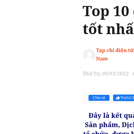
Top 10
tốt nh
Tạp chí điện tử
Nam
Thứ Tư, 09/03/2022 -
Chia sẻ
Thích
2.
Đây là kết q
Sản phẩm, Dịc
tổ chức, được 