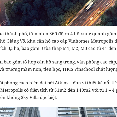
ủa thành phố, tầm nhìn 360 độ ra 4 hồ xung quanh gồm 
hồ Giảng Võ, khu căn hộ cao cấp Vinhomes Metropolis 
tích 3,5ha, bao gồm 3 tòa tháp M1, M2, M3 cao từ 41 đến
i bao gồm tổ hợp căn hộ sang trọng, văn phòng cao cấp
và trường mầm non, tiểu học, THCS Vinschool chất lượng
ới phong cách hiện đại bởi Atkins – đơn vị thiết kế nổi t
Metropolis có diện tích từ 51m2 đến 149m2 với từ 1 – 4
rên không Sky Villa đặc biệt.