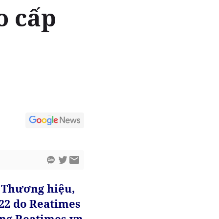
o cấp
 Thương hiệu,
22 do Reatimes
ống Reatimes.vn