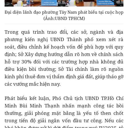
Đại diện lãnh đạo phường Tây Nam phát biểu tại cuộc họp
(Ảnh:UBND TPHCM)
Trong quá trình trao đổi, các sở, ngành và địa
phương kiến nghị UBND Thành phố xem xét rà
soát, điều chỉnh kế hoạch vốn để phù hợp với quy
định; Sở Xây dựng hướng dẫn rõ hơn về chính sách
hỗ trợ 30% đối với các trường hợp nhà không đủ
điều kiện bồi thường; Sở Tài chính làm rõ nguồn
kinh phí thuê đơn vị thẩm định giá đất, giúp tháo gỡ
các vướng mắc hiện nay.
Phát biểu kết luận, Phó Chủ tịch UBND TP.Hồ Chí
Minh Bùi Minh Thạnh nhấn mạnh công tác bồi
thường, giải phóng mặt bằng là yếu tố then chốt
trong tiến độ giải ngân vốn đầu tư công. Nếu các
khó khăn được xử lý dứt điểm trong quý IV/2025, tỷ