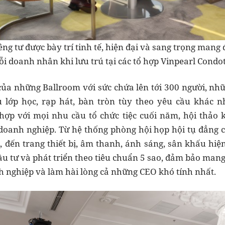
iêng tư được bày trí tinh tế, hiện đại và sang trọng ma
i doanh nhân khi lưu trú tại các tổ hợp Vinpearl Condot
 của những Ballroom với sức chứa lên tới 300 người, nhữ
ểu lớp học, rạp hát, bàn tròn tùy theo yêu cầu khác 
 hợp với mọi nhu cầu tổ chức tiệc cuối năm, hội thảo
doanh nghiệp. Từ hệ thống phòng hội họp hội tụ đẳng c
 đến trang thiết bị, âm thanh, ánh sáng, sân khấu hiện
u tư và phát triển theo tiêu chuẩn 5 sao, đảm bảo mang 
h nghiệp và làm hài lòng cả những CEO khó tính nhất.