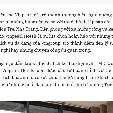
ên mà Vinpearl đã trở thành thương hiệu nghỉ dưỡng
n với những bước tiến xa so với thuở thành lập ban đầu
Hòn Tre, Nha Trang. Tiên phong với xu hướng công vụ k
đô Vinpearl Hotels là sự lựa chọn hoàn hảo với những 
dịch vụ đa dạng của Vingroup, trở thành điểm đến lý t
 nghỉ hay những chuyến công du quan trọng.
ng hiệu dẫn đầu xu thế du lịch kết hợp hội nghị - MICE,
 Vinpearl Hotels luôn được đầu tư hoàn chỉnh với hệ 
 tích khác nhau có sức chứa lên tới hàng trăm khách,
ng từ những buổi đào tạo nhóm nhỏ cho tới những Triển