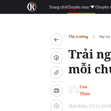
Trang chủ
Chuyên mục
Chuyên 
Thị trường
Dự án
Trải n
mỗi ch
Cao
Thảo
Thứ Năm, 15/11/2018 