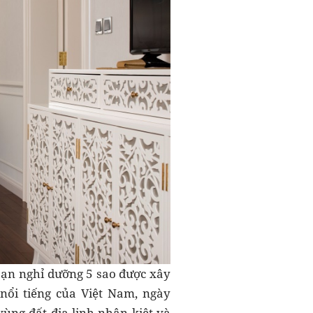
sạn nghỉ dưỡng 5 sao được xây
nổi tiếng của Việt Nam, ngày
vùng đất địa linh nhân kiệt và