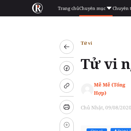
Trang chủ
Chuyên mục
Chuyên 
Tử vi
Tử vi n
Mễ Mễ (Tổng
Hợp)
Chủ Nhật, 09/08/2020