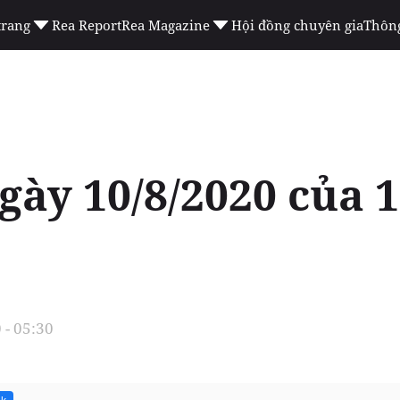
trang
Rea Report
Rea Magazine
Hội đồng chuyên gia
Thông
gày 10/8/2020 của 
 - 05:30