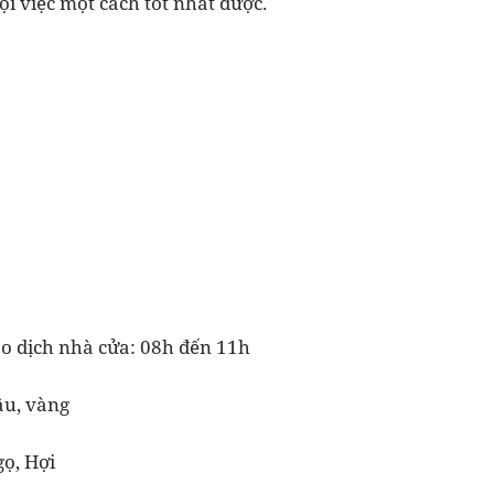
 việc một cách tốt nhất được.
ao dịch nhà cửa: 08h đến 11h
âu, vàng
ọ, Hợi