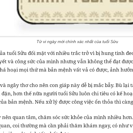
Tử vi ngày mới chính xác nhất của tuổi Sửu
ủa tuổi Sửu đối mặt với nhiều trắc trở vì bị hung tinh đ
ết và công sức của mình nhưng vẫn không thể đạt được
há hoại mọi thứ mà bản mệnh vất vả có được, ảnh hưởn
và ngây thơ cho nên con giáp này dễ bị mắc bẫy. Bù lại t
u đặn, hơn thế nữa người tuổi Sửu luôn chi tiêu có kế h
của bản mệnh. Nếu xử lý được công việc ổn thỏa thì càng
y nên quan tâm, chăm sóc sức khỏe của mình nhiều hơn. 
quan, coi thường mà cần phải thăm khám ngay, có như v