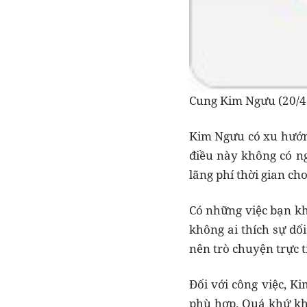
Cung Kim Ngưu (20/4 
Kim Ngưu có xu hướn
điều này không có ng
lãng phí thời gian c
Có những việc bạn kh
không ai thích sự dố
nên trò chuyện trực 
Đối với công việc, K
phù hợp. Quá khứ khô