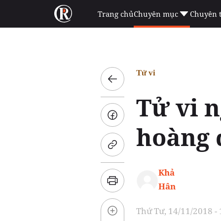
Trang chủ
Chuyên mục
Chuyên 
Tử vi
Tử vi n
hoàng 
Khả
Hân
Thứ Tư, 14/11/2018 -