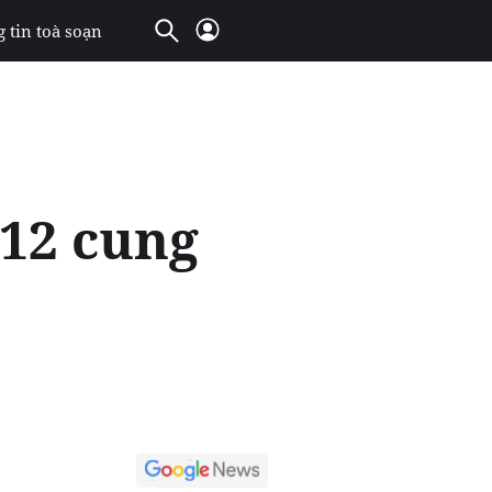
 tin toà soạn
 12 cung