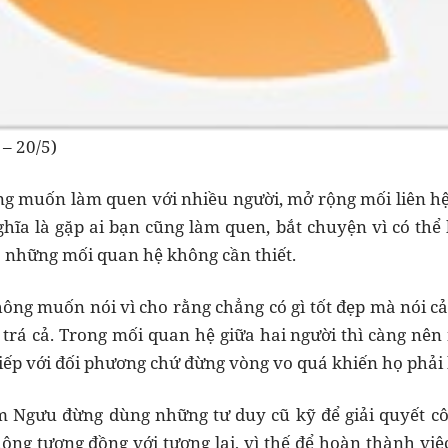
– 20/5)
g muốn làm quen với nhiều người, mở rộng mối liên hệ
hĩa là gặp ai bạn cũng làm quen, bắt chuyện vì có th
ho những mối quan hệ không cần thiết.
ông muốn nói vì cho rằng chẳng có gì tốt đẹp mà nói c
i trá cả. Trong mối quan hệ giữa hai người thì càng nên
tiếp với đối phương chứ đừng vòng vo quá khiến họ phải
im Ngưu đừng dùng những tư duy cũ kỹ để giải quyết cô
ng tương đồng với tương lai, vì thế để hoàn thành vi