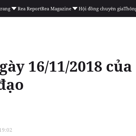
trang
Rea Report
Rea Magazine
Hội đồng chuyên gia
Thông
gày 16/11/2018 của
đạo
 19:02