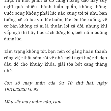
Thực ra một phần là do cung hoàng đạo này suy
nghĩ quá nhiều thành luẩn quẩn, không thông.
Cuộc sống không phải lúc nào cũng tồi tệ như bạn
tưởng, sẽ có lúc vui lúc buồn, lúc lên lúc xuống, về
cơ bản không có ai là thuận lợi cả đời, nhưng khi
vấp ngã thì hãy học cách đứng lên, biết nắm buông
đúng lúc.
Tâm trạng không tốt, bạn nên cố gắng hoàn thành
công việc thật sớm rồi về nhà nghỉ ngơi hoặc đi dạo
đâu đó cho khuây khỏa, giải tỏa bớt căng thẳng
nhé.
Con số may mắn của Sư Tử thứ hai, ngày
19/10/2020 là: 92
Màu sắc may mắn: nâu, cam