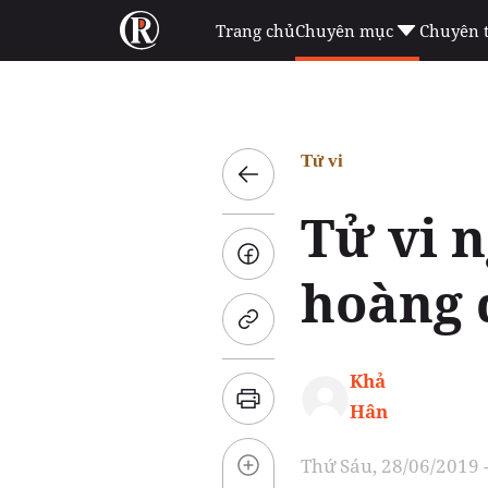
Trang chủ
Chuyên mục
Chuyên 
Tử vi
Tử vi n
hoàng 
Khả
Hân
Thứ Sáu, 28/06/2019 