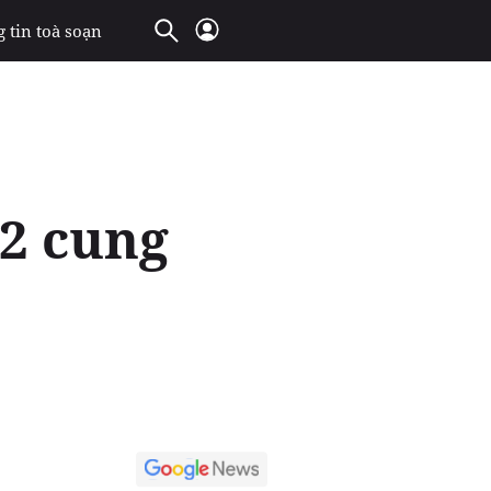
 tin toà soạn
12 cung