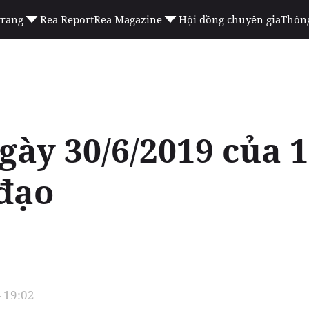
trang
Rea Report
Rea Magazine
Hội đồng chuyên gia
Thông
gày 30/6/2019 của 
đạo
- 19:02