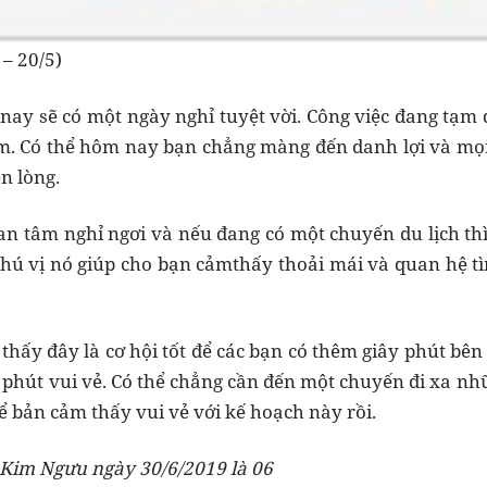
– 20/5)
y sẽ có một ngày nghỉ tuyệt vời. Công việc đang tạm d
m. Có thể hôm nay bạn chẳng màng đến danh lợi và mọi 
n lòng.
n tâm nghỉ ngơi và nếu đang có một chuyến du lịch thì
thú vị nó giúp cho bạn cảmthấy thoải mái và quan hệ t
thấy đây là cơ hội tốt để các bạn có thêm giây phút bên
 phút vui vẻ. Có thể chẳng cần đến một chuyến đi xa n
ể bản cảm thấy vui vẻ với kế hoạch này rồi.
Kim Ngưu ngày 30/6/2019 là 06