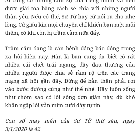
Ai cũng có những tâm sự của riêng mình và nên
được giải tỏa bằng cách sẻ chia với những người
thân yêu. Nếu có thể, Sư Tử hãy cứ nói ra cho nhẹ
lòng. Cứ giấu kín mọi chuyện chỉ khiến bạn mệt mỏi
thêm, có khi còn bị trầm cảm nữa đấy.
Trầm cảm đang là căn bệnh đáng báo động trong
xã hội hiện nay. Hẳn là bạn cũng đã biết có rất
nhiều cái chết trái ngang, đầy đau thương của
nhiều người được chia sẻ rầm rộ trên các trang
mạng xã hội gần đây. Đừng để bản thân phải rơi
vào bước đường cùng như thế nhé. Hãy luôn sống
như chòm sao có lối sống đơn giản này, dù khó
khăn ngập lối vẫn mỉm cười đầy tự tin.
Con số may mắn của Sư Tử thứ sáu, ngày
3/1/2020 là 42