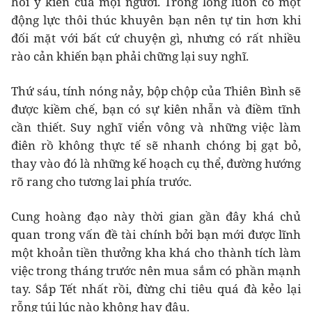
hỏi ý kiến của mọi người. Trong lòng luôn có một
động lực thôi thúc khuyên bạn nên tự tin hơn khi
đối mặt với bất cứ chuyện gì, nhưng có rất nhiều
rào cản khiến bạn phải chững lại suy nghĩ.
Thứ sáu, tính nóng nảy, bộp chộp của Thiên Bình sẽ
được kiềm chế, bạn có sự kiên nhẫn và điềm tĩnh
cần thiết. Suy nghĩ viển vông và những việc làm
điên rồ không thực tế sẽ nhanh chóng bị gạt bỏ,
thay vào đó là những kế hoạch cụ thể, đường hướng
rõ rang cho tương lai phía trước.
Cung hoàng đạo này thời gian gần đây khá chủ
quan trong vấn đề tài chính bởi bạn mới được lĩnh
một khoản tiền thưởng kha khá cho thành tích làm
việc trong tháng trước nên mua sắm có phần mạnh
tay. Sắp Tết nhất rồi, đừng chi tiêu quá đà kẻo lại
rỗng túi lúc nào không hay đâu.