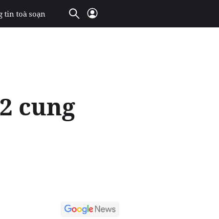
 tin toà soạn
12 cung