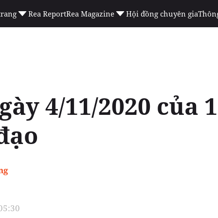
trang
Rea Report
Rea Magazine
Hội đồng chuyên gia
Thông
gày 4/11/2020 của 
đạo
ng
 05:30