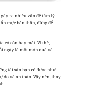
 gây ra nhiều vấn đề tâm lý
uẩn mực bản thân, đừng để
a có còn hay mất. Vì thế,
ỗi ngày là một món quà và
ững tài sản bạn có được như
tự do và an toàn. Vậy nên, thay
nh.