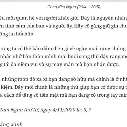
Cung Kim Ngưu (20/4 – 20/5)
u mối quan hệ với người khác giới. Đây là nguyên nhân
 tình cảm của bạn và người ấy. Hãy cố gắng giữ gìn ch
ông lại hối hận.
úng ta có thể bảo đảm điều gì về ngày mai, rằng chúng t
 nhắc nhở bản thân mình mỗi buổi sáng thứ dậy rằng m
ng tối đa niềm vui và sự may mắn mà bạn nhận được.
à những món đồ xa xỉ bạn đang sở hữu mà chính là ở nh
ết kiệm. Đây mới chính là những thứ giúp bạn có được sự 
 ra cách để tăng số tiền mặt mà bạn đang có trong tay mì
im Ngưu thứ tư, ngày 4/11/2020 là: 3, 7
rắng, xanh