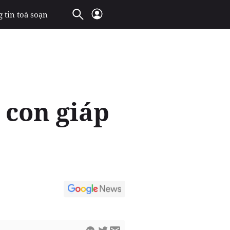
 tin toà soạn
 con giáp