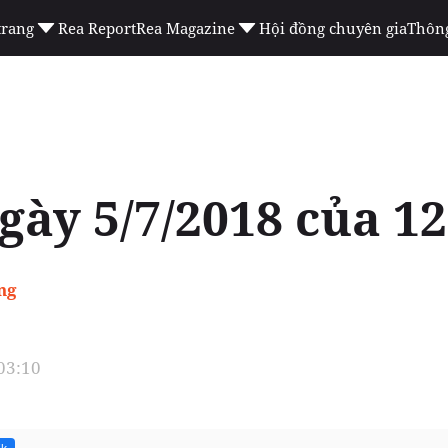
trang
Rea Report
Rea Magazine
Hội đồng chuyên gia
Thông
gày 5/7/2018 của 12
ng
 03:10