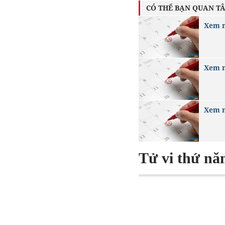
CÓ THỂ BẠN QUAN T
Xem n
Xem n
Xem n
Tử vi thứ nă