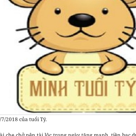
7/2018 của tuổi Tý.
ài che chở nên tài lộc trong ngày tăng mạnh, tiền bạc d