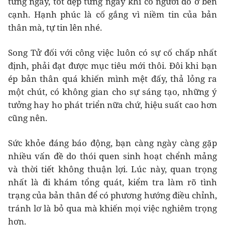
từng ngày, tốt đẹp từng ngày khi có người đó ở bên
cạnh. Hạnh phúc là cố gắng vì niềm tin của bản
thân mà, tự tin lên nhé.
Song Tử đối với công việc luôn có sự cố chấp nhất
định, phải đạt được mục tiêu mới thôi. Đôi khi bạn
ép bản thân quá khiến mình mệt đấy, thả lỏng ra
một chút, có không gian cho sự sáng tạo, những ý
tưởng hay ho phát triển nữa chứ, hiệu suất cao hơn
cũng nên.
Sức khỏe đáng báo động, bạn càng ngày càng gặp
nhiều vấn đề do thói quen sinh hoạt chểnh mảng
và thời tiết không thuận lợi. Lúc này, quan trọng
nhất là đi khám tổng quát, kiểm tra làm rõ tình
trạng của bản thân để có phương hướng điều chỉnh,
tránh lơ là bỏ qua mà khiến mọi việc nghiêm trọng
hơn.