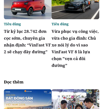
Tiêu dùng
Tiêu dùng
Từ kỷ lục 28.742 đơn
Vừa phục vụ công việc,
cọc sớm, chuyên gia
vừa cho gia đình: Chủ
nhận định: “VinFast VF
xe nói lý do vì sao
2 sẽ chạy đầy đường”
VinFast VF 8 là lựa
chọn "vẹn cả đôi
đường"
Đọc thêm