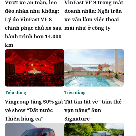
Vượt xe an toàn, leo
VinFast VF 9 trong mắt
đèo nhàn như không:
doanh nhân: Ngồi trên
Lý do VinFast VF 8
xe vẫn làm việc thoải
chinh phục chủ xe sau
mái như ở công ty
hành trình hơn 14.000
km
Tiêu dùng
Tiêu dùng
Vingroup tặng 50% giá
Tất tần tật về “tấm thẻ
vé show “Đất nước
vạn năng” Sun
Thiên hùng ca”
Signature