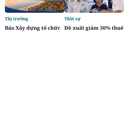
Thị trường
Thời sự
Báo Xây dựng tổ chức
Đề xuất giảm 30% thuế
Diễn đàn “Bất động sản
thu nhập cho hộ kinh
Du lịch nghỉ dưỡng
doanh, doanh nghiệp
Việt Nam 2026”
có doanh thu đến 10 tỷ
đồng
Chia sẻ
Thích
1.1k
Đô thị & đời sống
Tầm vóc Việt Nam
Toàn cảnh đại đô thị
Doanh nghiệp kiến
sinh thái 2 tỷ USD có
quốc - Nhìn từ
11km ven sông khiến
Vingroup