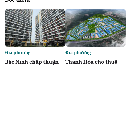
Địa phương
Địa phương
Bắc Ninh chấp thuận
Thanh Hóa cho thuê
hai dự án nhà ở xã hội
đất triển khai Khu
tại phường Nam Sơn
công nghiệp Đồng
và Vũ Ninh
Vàng
Chia sẻ
Thích
1.4k
Địa phương
Thị trường