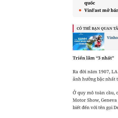
quốc
VinFast mở bán
CÓ THỂ BẠN QUAN T
Vinho
Triển lãm “3 nhất”
Ra đời năm 1907, LA 
ảnh hưởng bậc nhất th
Ở quy mô toàn cầu, 
Motor Show, Geneva 
biết đến với tên gọi 