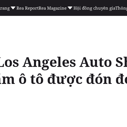
trang
Rea Report
Rea Magazine
Hội đồng chuyên gia
Thông
 Los Angeles Auto S
ãm ô tô được đón đ