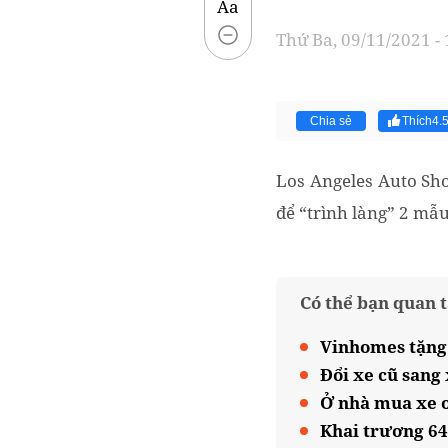
Aa
Thứ Ba, 09/11/2021 -
Chia sẻ
Thích
4.
Los Angeles Auto Sho
để “trình làng” 2 mẫu
Có thể bạn quan 
Vinhomes tặng 
Đổi xe cũ sang 
Ở nhà mua xe o
Khai trương 64