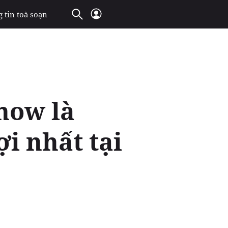
 tin toà soạn
how là
ợi nhất tại