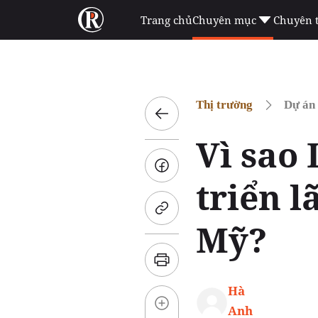
Trang chủ
Chuyên mục
Chuyên 
Thị trường
Dự án
Vì sao
triển l
Mỹ?
Hà
Anh