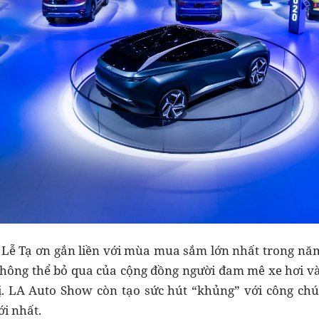
p Lễ Tạ ơn gắn liền với mùa mua sắm lớn nhất trong n
không thể bỏ qua của cộng đồng người đam mê xe hơi v
ị. LA Auto Show còn tạo sức hút “khủng” với công chún
ới nhất.