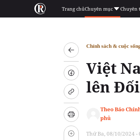
Trang chủ
Chuyên mục
Chuyên 
Chính sách & cuộc sốn
Việt N
lên Đối
Theo Báo Chín
phủ
Thứ Ba, 08/10/2024 -