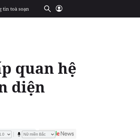
 tin toà soạn
ấp quan hệ
àn diện