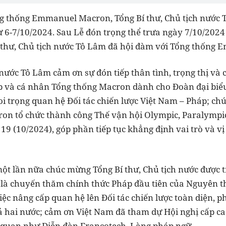
g thống Emmanuel Macron, Tổng Bí thư, Chủ tịch nước 
ừ 6-7/10/2024. Sau Lễ đón trọng thể trưa ngày 7/10/2024 
Bí thư, Chủ tịch nước Tô Lâm đã hội đàm với Tổng thốn
 nước Tô Lâm cảm ơn sự đón tiếp thân tình, trọng thị và
p và cá nhân Tổng thống Macron dành cho Đoàn đại biể
oi trọng quan hệ Đối tác chiến lược Việt Nam – Pháp; c
on tổ chức thành công Thế vận hội Olympic, Paralympic 
19 (10/2024), góp phần tiếp tục khẳng định vai trò và v
t lần nữa chúc mừng Tổng Bí thư, Chủ tịch nước được t
à chuyến thăm chính thức Pháp đầu tiên của Nguyên th
ệc nâng cấp quan hệ lên Đối tác chiến lược toàn diện, 
hai nước; cảm ơn Việt Nam đã tham dự Hội nghị cấp ca
n quan như Diễn đàn Francotech, Làng pháp ngữ…