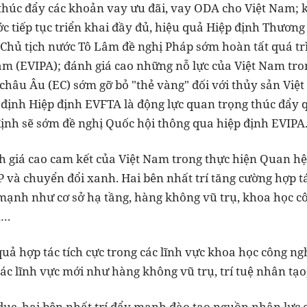
ục thúc đẩy các khoản vay ưu đãi, vay ODA cho Việt Nam;
c tiếp tục triển khai đầy đủ, hiệu quả Hiệp định Thương
, Chủ tịch nước Tô Lâm đề nghị Pháp sớm hoàn tất quá t
Nam (EVIPA); đánh giá cao những nỗ lực của Việt Nam tr
châu Âu (EC) sớm gỡ bỏ "thẻ vàng" đối với thủy sản Việ
ịnh Hiệp định EVFTA là động lực quan trọng thúc đẩy q
định sẽ sớm đề nghị Quốc hội thông qua hiệp định EVIPA
 giá cao cam kết của Việt Nam trong thực hiện Quan hệ
 và chuyển đổi xanh. Hai bên nhất trí tăng cường hợp tá
mạnh như cơ sở hạ tầng, hàng không vũ trụ, khoa học cô
n…
ả hợp tác tích cực trong các lĩnh vực khoa học công nghệ
ác lĩnh vực mới như hàng không vũ trụ, trí tuệ nhân tạo
o dục, hai bên nhất trí đẩy mạnh đào tạo nguồn nhân lực c