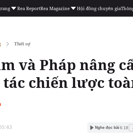
trang
Rea Report
Rea Magazine
Hội đồng chuyên gia
Thông
g
Thời sự
am và Pháp nâng c
 tác chiến lược to
h
 05:43
6:18
Nghe đọc bài