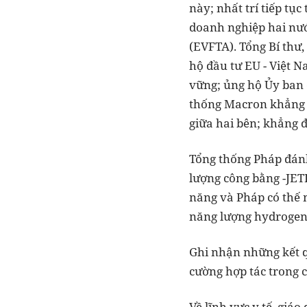
này; nhất trí tiếp t
doanh nghiệp hai nướ
(EVFTA). Tổng Bí thư
hộ đầu tư EU - Việt 
vững; ủng hộ Ủy ban 
thống Macron khẳng đ
giữa hai bên; khẳng 
Tổng thống Pháp đánh
lượng công bằng -JETP
năng và Pháp có thế 
năng lượng hydroge
Ghi nhận những kết qu
cường hợp tác trong c
Về lĩnh vực y tế, giá