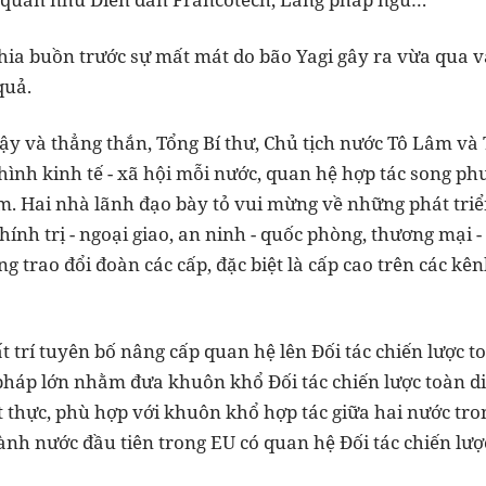
ia buồn trước sự mất mát do bão Yagi gây ra vừa qua và
quả.
cậy và thẳng thắn, Tổng Bí thư, Chủ tịch nước Tô Lâm v
 hình kinh tế - xã hội mỗi nước, quan hệ hợp tác song p
m. Hai nhà lãnh đạo bày tỏ vui mừng về những phát triển
chính trị - ngoại giao, an ninh - quốc phòng, thương mại -
ng trao đổi đoàn các cấp, đặc biệt là cấp cao trên các k
 trí tuyên bố nâng cấp quan hệ lên Đối tác chiến lược t
háp lớn nhằm đưa khuôn khổ Đối tác chiến lược toàn d
ết thực, phù hợp với khuôn khổ hợp tác giữa hai nước tro
ành nước đầu tiên trong EU có quan hệ Đối tác chiến lượ