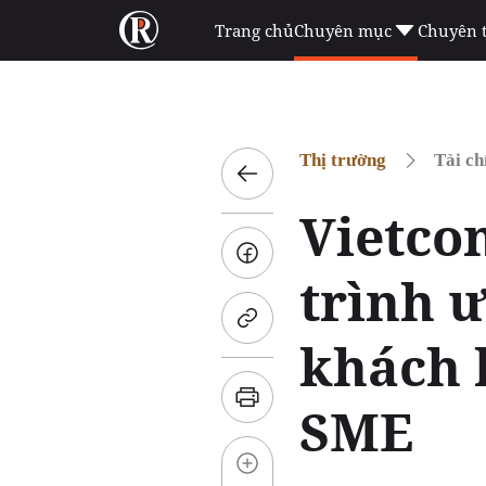
Trang chủ
Chuyên mục
Chuyên 
Thị trường
Tài ch
Vietco
trình ư
khách 
SME