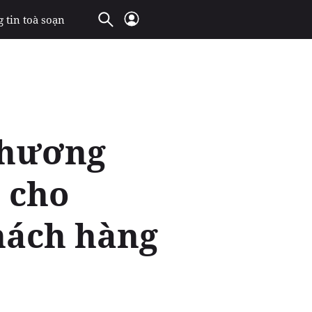
 tin toà soạn
chương
h cho
hách hàng