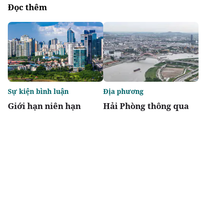
Đọc thêm
Sự kiện bình luận
Địa phương
Giới hạn niên hạn
Hải Phòng thông qua
không biến chung cư
danh mục 95 dự án
thành "tiêu sản"
phải thu hồi đất
Chia sẻ
Thích
3.6k
Đô thị & đời sống
Địa phương