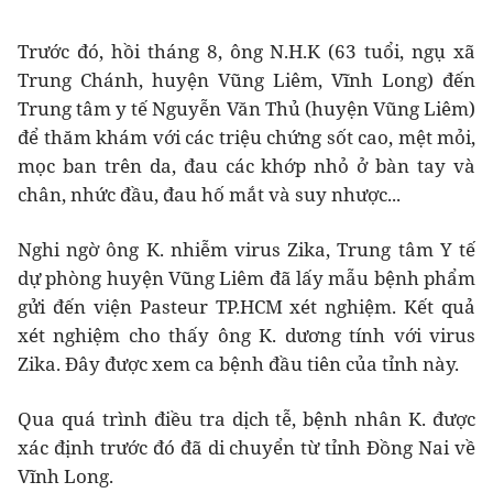
Trước đó, hồi tháng 8, ông N.H.K (63 tuổi, ngụ xã
Trung Chánh, huyện Vũng Liêm, Vĩnh Long) đến
Trung tâm y tế Nguyễn Văn Thủ (huyện Vũng Liêm)
để thăm khám với các triệu chứng sốt cao, mệt mỏi,
mọc ban trên da, đau các khớp nhỏ ở bàn tay và
chân, nhức đầu, đau hố mắt và suy nhược...
Nghi ngờ ông K. nhiễm virus Zika, Trung tâm Y tế
dự phòng huyện Vũng Liêm đã lấy mẫu bệnh phẩm
gửi đến viện Pasteur TP.HCM xét nghiệm. Kết quả
xét nghiệm cho thấy ông K. dương tính với virus
Zika. Đây được xem ca bệnh đầu tiên của tỉnh này.
Qua quá trình điều tra dịch tễ, bệnh nhân K. được
xác định trước đó đã di chuyển từ tỉnh Đồng Nai về
Vĩnh Long.