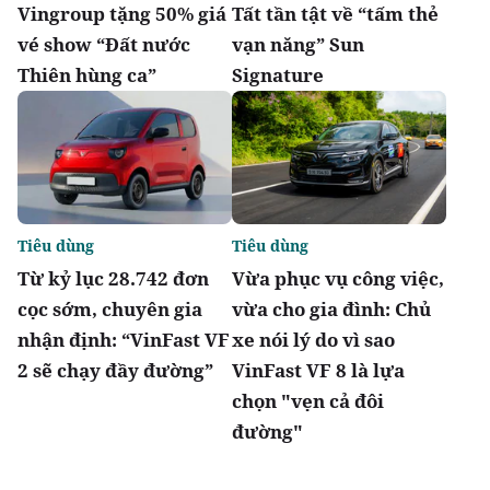
Vingroup tặng 50% giá
Tất tần tật về “tấm thẻ
vé show “Đất nước
vạn năng” Sun
Thiên hùng ca”
Signature
Tiêu dùng
Tiêu dùng
Từ kỷ lục 28.742 đơn
Vừa phục vụ công việc,
cọc sớm, chuyên gia
vừa cho gia đình: Chủ
nhận định: “VinFast VF
xe nói lý do vì sao
2 sẽ chạy đầy đường”
VinFast VF 8 là lựa
chọn "vẹn cả đôi
đường"