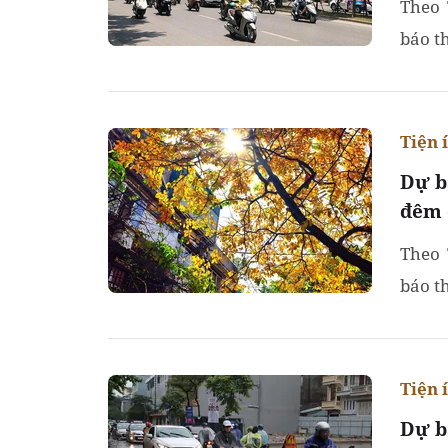
Theo 
báo t
Tiện 
Dự b
đêm 
Theo 
báo t
Tiện 
Dự b