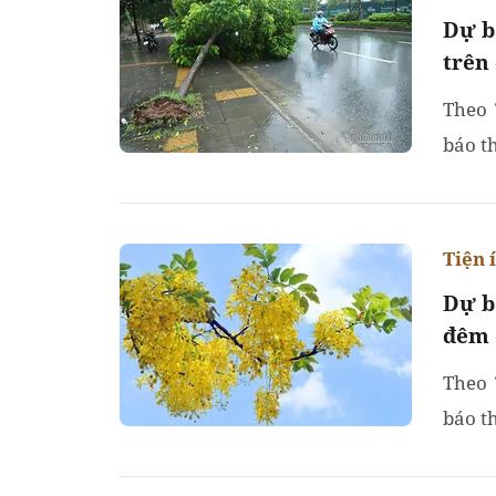
Dự b
trên
Theo 
báo t
Tiện 
Dự b
đêm 
Theo 
báo t