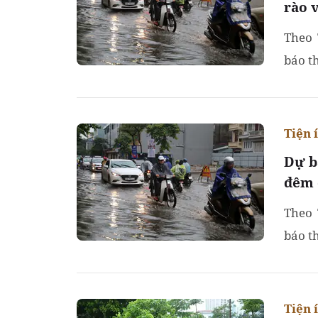
rào 
Theo 
báo th
Tiện 
Dự b
đêm 
Theo 
báo t
Tiện 