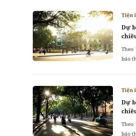
Tiện 
Dự b
chiề
Theo 
báo th
Tiện 
Dự b
chiề
Theo 
báo t