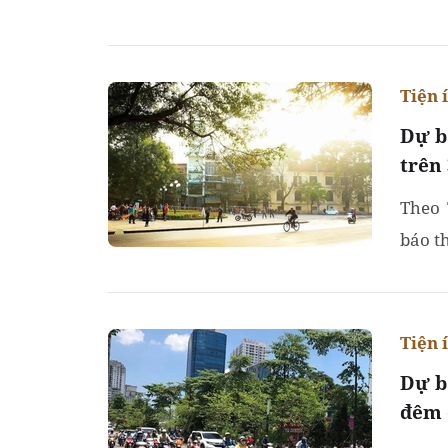
Tiện 
Dự b
trên
Theo 
báo t
Tiện 
Dự b
đêm 