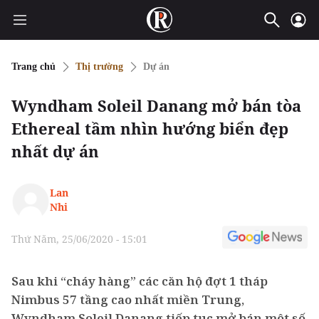
Trang chủ
Thị trường
Dự án
Wyndham Soleil Danang mở bán tòa
Ethereal tầm nhìn hướng biển đẹp
nhất dự án
Lan
Nhi
Thứ Năm, 25/06/2020 - 15:01
Sau khi “cháy hàng” các căn hộ đợt 1 tháp
Nimbus 57 tầng cao nhất miền Trung,
Wyndham Soleil Danang tiếp tục mở bán một số