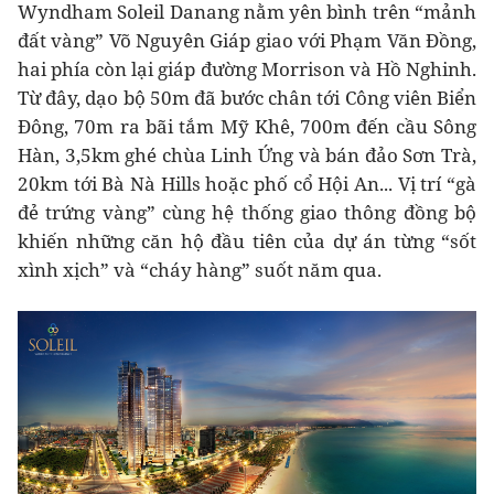
Wyndham Soleil Danang nằm yên bình trên “mảnh
đất vàng” Võ Nguyên Giáp giao với Phạm Văn Đồng,
hai phía còn lại giáp đường Morrison và Hồ Nghinh.
Từ đây, dạo bộ 50m đã bước chân tới Công viên Biển
Đông, 70m ra bãi tắm Mỹ Khê, 700m đến cầu Sông
Hàn, 3,5km ghé chùa Linh Ứng và bán đảo Sơn Trà,
20km tới Bà Nà Hills hoặc phố cổ Hội An... Vị trí “gà
đẻ trứng vàng” cùng hệ thống giao thông đồng bộ
khiến những căn hộ đầu tiên của dự án từng “sốt
xình xịch” và “cháy hàng” suốt năm qua.