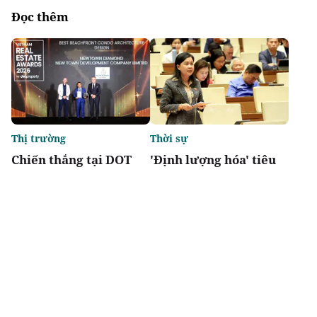
Đọc thêm
Thị trường
Thời sự
Chiến thắng tại DOT
'Định lượng hóa' tiêu
Property Awards 2026:
chí đô thị đặc biệt,
Khẳng định vị thế kiến
tránh phát triển lệch
trúc biểu tượng của
về kinh tế
Newtown Diamond
Chia sẻ
Thích
1.7k