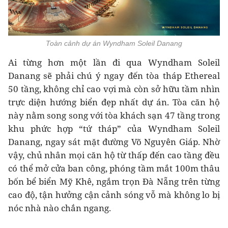
Toàn cảnh dự án Wyndham Soleil Danang
Ai từng hơn một lần đi qua Wyndham Soleil
Danang sẽ phải chú ý ngay đến tòa tháp Ethereal
50 tầng, không chỉ cao vợi mà còn sở hữu tầm nhìn
trực diện hướng biển đẹp nhất dự án. Tòa căn hộ
này nằm song song với tòa khách sạn 47 tầng trong
khu phức hợp “tứ tháp” của Wyndham Soleil
Danang, ngay sát mặt đường Võ Nguyên Giáp. Nhờ
vậy, chủ nhân mọi căn hộ từ thấp đến cao tầng đều
có thể mở cửa ban công, phóng tầm mắt 100m thâu
bốn bể biển Mỹ Khê, ngắm trọn Đà Nẵng trên từng
cao độ, tận hưởng cận cảnh sóng vỗ mà không lo bị
nóc nhà nào chắn ngang.