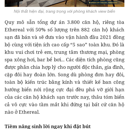
Nội thất hiện đại, trang trọng với phòng khách view biển
Quy mô sẵn tổng dự án 3.800 căn hộ, riêng tòa
Ethereal với 50% số lượng trên 882 căn hộ khách
sạn đã bán và sẽ đưa vào vận hành đầu 2021 đồng
bộ cùng với tiện ích cao cấp “5 sao” toàn khu. Đó là
khu vui chơi trẻ em, trung tâm thương mại, phòng
spa xông hơi, bar bể bơi... Các diện tích phòng cũng
được phân chia hợp lý cho người độc thân, gia đình,
cặp đôi hay đoàn lớn. Song dù phòng đơn hay đôi,
toàn bộ kiến trúc bằng kính và thiết kế ban công
hướng biển nới rộng cực đại đều phá vỡ giới hạn
của các căn hộ khách sạn trước nay, thâu tóm biển
cả vô cực vào tầm mắt khi đứng tại bất cứ căn hộ
nào ở Ethereal.
Tiềm năng sinh lời ngay khi đặt bút