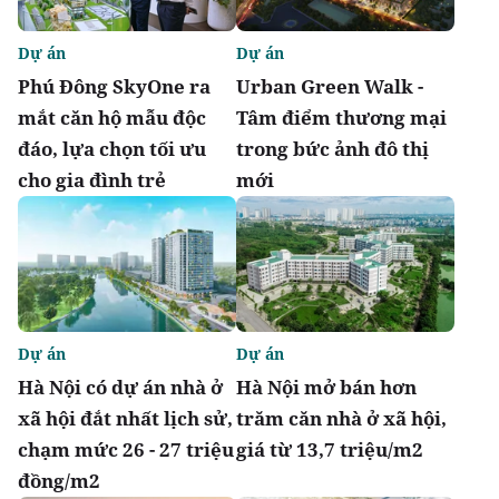
Dự án
Dự án
Phú Đông SkyOne ra
Urban Green Walk -
mắt căn hộ mẫu độc
Tâm điểm thương mại
đáo, lựa chọn tối ưu
trong bức ảnh đô thị
cho gia đình trẻ
mới
Dự án
Dự án
Hà Nội có dự án nhà ở
Hà Nội mở bán hơn
xã hội đắt nhất lịch sử,
trăm căn nhà ở xã hội,
chạm mức 26 - 27 triệu
giá từ 13,7 triệu/m2
đồng/m2