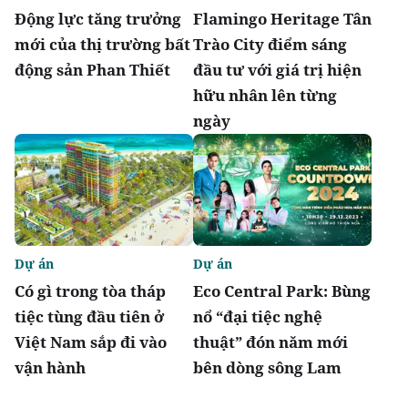
Động lực tăng trưởng
Flamingo Heritage Tân
mới của thị trường bất
Trào City điểm sáng
động sản Phan Thiết
đầu tư với giá trị hiện
hữu nhân lên từng
ngày
Dự án
Dự án
Có gì trong tòa tháp
Eco Central Park: Bùng
tiệc tùng đầu tiên ở
nổ “đại tiệc nghệ
Việt Nam sắp đi vào
thuật” đón năm mới
vận hành
bên dòng sông Lam