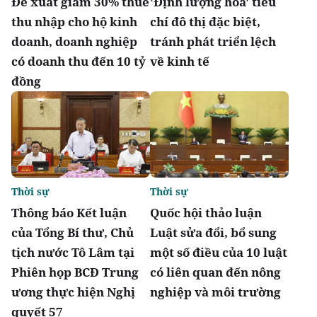
Đề xuất giảm 30% thuế
'Định lượng hóa' tiêu
thu nhập cho hộ kinh
chí đô thị đặc biệt,
doanh, doanh nghiệp
tránh phát triển lệch
có doanh thu đến 10 tỷ
về kinh tế
đồng
Thời sự
Thời sự
Thông báo Kết luận
Quốc hội thảo luận
của Tổng Bí thư, Chủ
Luật sửa đổi, bổ sung
tịch nước Tô Lâm tại
một số điều của 10 luật
Phiên họp BCĐ Trung
có liên quan đến nông
ương thực hiện Nghị
nghiệp và môi trường
quyết 57