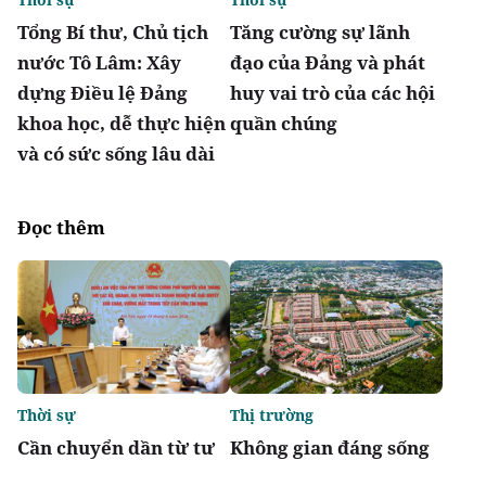
Tổng Bí thư, Chủ tịch
Tăng cường sự lãnh
nước Tô Lâm: Xây
đạo của Đảng và phát
dựng Điều lệ Đảng
huy vai trò của các hội
khoa học, dễ thực hiện
quần chúng
và có sức sống lâu dài
Đọc thêm
Thời sự
Thị trường
Cần chuyển dần từ tư
Không gian đáng sống
duy dựa vào tài sản thế
là nền tảng của đô thị