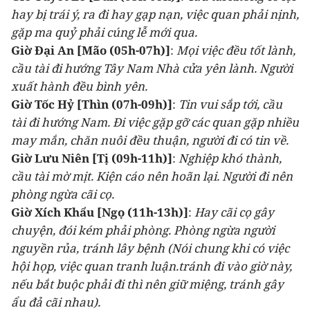
hay bị trái ý, ra đi hay gạp nạn, việc quan phải nịnh,
gặp ma quỷ phải cúng lễ mới qua.
Giờ Đại An
[Mão (05h-07h)]
:
Mọi việc đều tốt lành,
cầu tài đi hướng Tây Nam Nhà cửa yên lành. Người
xuất hành đều bình yên.
Giờ Tốc Hỷ
[Thìn (07h-09h)]
:
Tin vui sắp tới, cầu
tài đi hướng Nam. Đi việc gặp gỡ các quan gặp nhiều
may mắn, chăn nuôi đều thuận, người đi có tin về.
Giờ Lưu Niên [Tị (09h-11h)]
:
Nghiệp khó thành,
cầu tài mờ mịt. Kiện cáo nên hoãn lại. Người đi nên
phòng ngừa cãi cọ.
Giờ Xích Khẩu [Ngọ (11h-13h)]
:
Hay cãi cọ gây
chuyện, đói kém phải phòng. Phòng ngừa người
nguyền rủa, tránh lây bệnh (Nói chung khi có việc
hội họp, việc quan tranh luận.tránh đi vào giờ này,
nếu bắt buộc phải đi thì nên giữ miệng, tránh gây
ẩu đả cãi nhau).