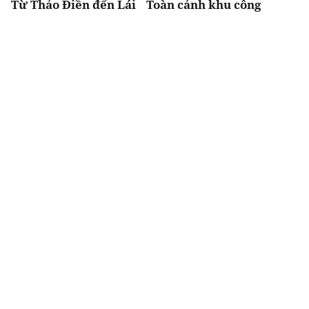
Từ Thảo Điền đến Lái
Toàn cảnh khu công
Thiêu: Hạ tầng luôn là
nghệ Hòa Lạc, nơi có 2
"chất xúc tác" của giá
tuyến metro kết nối
trị bất động sản
trung tâm Hà Nội
Chia sẻ
Thích
1.4k
Nghiên cứu - Phản biện
VNREA
Tháo gỡ dự án tồn
Thư cảm ơn nhân dịp
đọng: "Thước đo" hiệu
Kỷ niệm 10 năm thành
quả cải cách thể chế
lập Tạp chí điện tử Bất
động sản Việt Nam -
Reatimes