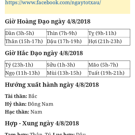
https://www.facebook.com/ngaytotxau/
Giờ Hoàng Đạo ngày 4/8/2018
Dần (3h-5h)
Thìn (7h-9h)
Tỵ (9h-11h)
Thân (15h-17h)
Dậu (17h-19h)
Hợi (21h-23h)
Giờ Hắc Đạo ngày 4/8/2018
Tý (23h-1h)
Sửu (1h-3h)
Mão (5h-7h)
Ngọ (11h-13h)
Mùi (13h-15h)
Tuất (19h-21h)
Hướng xuất hành ngày 4/8/2018
Tài thần:
Bắc
Hỷ thần:
Đông Nam
Hạc thần:
Nam
Hợp - Xung ngày 4/8/2018
Tam hợp:
Thân, Tý,
Lục hợp:
Dậu