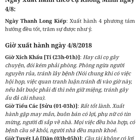
4/8:
Ngày Thanh Long Kiếp
: Xuất hành 4 phương tám
hướng đều tốt, trăm sự được như ý.
Giờ xuất hành ngày 4/8/2018
Giờ Xích Khẩu [Tí (23h-01h)]
:
Hay cãi cọ gây
chuyện, đói kém phải phòng. Phòng ngừa người
nguyền rủa, tránh lây bệnh (Nói chung khi có việc
hội họp, việc quan tranh luận.tránh đi vào giờ này,
nếu bắt buộc phải đi thì nên giữ miệng, tránh gây
ẩu đả cãi nhau).
Giờ Tiểu Các
[Sửu (01-03h)]
:
Rất tốt lành. Xuất
hành gặp may mắn, buôn bán có lợi, phụ nữ có tin
mừng, người đi sắp về nhà. Mọi việc đều hòa hợp, có
bệnh cầu sẽ khỏi, người nhà đều mạnh khoẻ.
Giờ Tuyết Lô [Dần (03h-05h)]
:
Cầu tài không có lợi