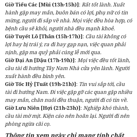
Giờ Tiểu Các
[Mùi (13h-15h)]
:
Rất tốt lành. Xuất
hành gặp may mắn, buôn bán có lợi, phụ nữ có tin
mừng, người đi sắp về nhà. Mọi việc đều hòa hợp, có
bệnh cầu sẽ khỏi, người nhà đều mạnh khoẻ.
Giờ Tuyết Lô [Thân (15h-17h)]
:
Cầu tài không có
lợi hay bị trái ý, ra đi hay gạp nạn, việc quan phải
nịnh, gặp ma quỷ phải cúng lễ mới qua.
Giờ Đại An
[Dậu (17h-19h)]
:
Mọi việc đều tốt lành,
cầu tài đi hướng Tây Nam Nhà cửa yên lành. Người
xuất hành đều bình yên.
Giờ Tốc Hỷ
[Tuất (19h-21h)]
:
Tin vui sắp tới, cầu
tài đi hướng Nam. Đi việc gặp gỡ các quan gặp nhiều
may mắn, chăn nuôi đều thuận, người đi có tin về.
Giờ Lưu Niên [Hợi (21h-23h)]
:
Nghiệp khó thành,
cầu tài mờ mịt. Kiện cáo nên hoãn lại. Người đi nên
phòng ngừa cãi cọ.
Thông tin xem ngày chỉ mang tính chất