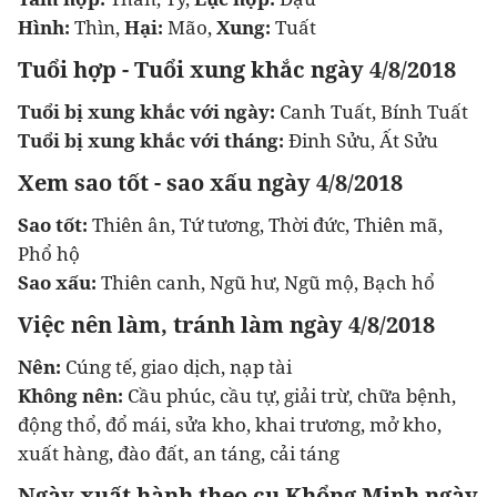
Hình:
Thìn,
Hại:
Mão,
Xung:
Tuất
Tuổi hợp - Tuổi xung khắc ngày 4/8/2018
Tuổi bị xung khắc với ngày:
Canh Tuất, Bính Tuất
Tuổi bị xung khắc với tháng:
Đinh Sửu, Ất Sửu
Xem sao tốt - sao xấu ngày 4/8/2018
Sao tốt:
Thiên ân, Tứ tương, Thời đức, Thiên mã,
Phổ hộ
Sao xấu:
Thiên canh, Ngũ hư, Ngũ mộ, Bạch hổ
Việc nên làm, tránh làm ngày 4/8/2018
Nên:
Cúng tế, giao dịch, nạp tài
Không nên:
Cầu phúc, cầu tự, giải trừ, chữa bệnh,
động thổ, đổ mái, sửa kho, khai trương, mở kho,
xuất hàng, đào đất, an táng, cải táng
Ngày xuất hành theo cụ Khổng Minh ngày