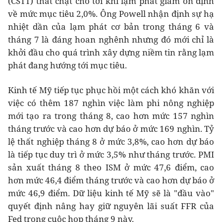
(CSTT) thắt chặt cho tới khi lạm phát giảm ổn định
về mức mục tiêu 2,0%. Ông Powell nhận định sự hạ
nhiệt dần của lạm phát cơ bản trong tháng 6 và
tháng 7 là đáng hoan nghênh nhưng đó mới chỉ là
khởi đầu cho quá trình xây dựng niềm tin rằng lạm
phát đang hướng tới mục tiêu.
Kinh tế Mỹ tiếp tục phục hồi một cách khó khăn với
việc có thêm 187 nghìn việc làm phi nông nghiệp
mới tạo ra trong tháng 8, cao hơn mức 157 nghìn
tháng trước và cao hơn dự báo ở mức 169 nghìn. Tỷ
lệ thất nghiệp tháng 8 ở mức 3,8%, cao hơn dự báo
là tiếp tục duy trì ở mức 3,5% như tháng trước. PMI
sản xuất tháng 8 theo ISM ở mức 47,6 điểm, cao
hơn mức 46,4 điểm tháng trước và cao hơn dự báo ở
mức 46,9 điểm. Dữ liệu kinh tế Mỹ sẽ là "đầu vào"
quyết định nâng hay giữ nguyên lãi suất FFR của
Fed trong cuộc họp tháng 9 này.