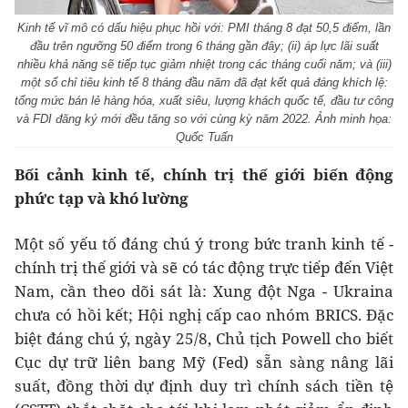
Kinh tế vĩ mô có dấu hiệu phục hồi với: PMI tháng 8 đạt 50,5 điểm, lần
đầu trên ngưỡng 50 điểm trong 6 tháng gần đây; (ii) áp lực lãi suất
nhiều khả năng sẽ tiếp tục giảm nhiệt trong các tháng cuối năm; và (iii)
một số chỉ tiêu kinh tế 8 tháng đầu năm đã đạt kết quả đáng khích lệ:
tổng mức bán lẻ hàng hóa, xuất siêu, lượng khách quốc tế, đầu tư công
và FDI đăng ký mới đều tăng so với cùng kỳ năm 2022. Ảnh minh họa:
Quốc Tuấn
Bối cảnh kinh tế, chính trị thế giới biến động
phức tạp và khó lường
Một số yếu tố đáng chú ý trong bức tranh kinh tế -
chính trị thế giới và sẽ có tác động trực tiếp đến Việt
Nam, cần theo dõi sát là: Xung đột Nga - Ukraina
chưa có hồi kết; Hội nghị cấp cao nhóm BRICS. Đặc
biệt đáng chú ý, ngày 25/8, Chủ tịch Powell cho biết
Cục dự trữ liên bang Mỹ (Fed) sẵn sàng nâng lãi
suất, đồng thời dự định duy trì chính sách tiền tệ