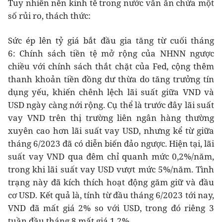
Tuy nhiên nền kinh tế trong nước vẫn ẩn chứa một
số rủi ro, thách thức:
Sức ép lên tỷ giá bắt đầu gia tăng từ cuối tháng
6: Chính sách tiền tệ mở rộng của NHNN ngược
chiều với chính sách thắt chặt của Fed, cộng thêm
thanh khoản tiền đồng dư thừa do tăng trưởng tín
dụng yếu, khiến chênh lệch lãi suất giữa VND và
USD ngày càng nới rộng. Cụ thể là trước đây lãi suất
vay VND trên thị trường liên ngân hàng thường
xuyên cao hơn lãi suất vay USD, nhưng kể từ giữa
tháng 6/2023 đã có diễn biến đảo ngược. Hiện tại, lãi
suất vay VND qua đêm chỉ quanh mức 0,2%/năm,
trong khi lãi suất vay USD vượt mức 5%/năm. Tình
trạng này đã kích thích hoạt động găm giữ và đầu
cơ USD. Kết quả là, tính từ đầu tháng 6/2023 tới nay,
VND đã mất giá 2% so với USD, trong đó riêng 3
tuần đầu tháng 8 mất giá 1,2%.