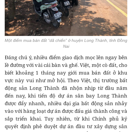
Một điểm mua bán đất “dã chiến” ở huyện Long Thành, tỉnh Đồng
Nai
Đáng chú ý, nhiều điểm giao dịch mọc lên ngay bên
lề đường với vài cái bàn và ghế. Việt, một cò đất, cho
biết khoảng 1 tháng nay giới mua bán đất ở khu
vực này vui như mở hội. Theo Việt, thị trường bất
động sản Long Thành đã nhộn nhịp từ đầu năm
đến nay, khi tiến độ dự án sân bay Long Thành
được đẩy nhanh, nhiều đại gia bất động sản nhảy
vào với hàng loạt dự án được đấu giá thành công và
sắp triển khai. Tuy nhiên, từ khi Chính phủ ký
quyết định phê duyệt dự án đầu tư xây dựng sân