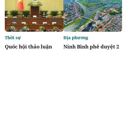
Thời sự
Địa phương
Quốc hội thảo luận
Ninh Bình phê duyệt 2
Luật sửa đổi, bổ sung
khu tái định cư hơn
một số điều của 10 luật
123 tỷ đồng
có liên quan đến nông
nghiệp và môi trường
Chia sẻ
Thích
3.5k
Thị trường
Thị trường