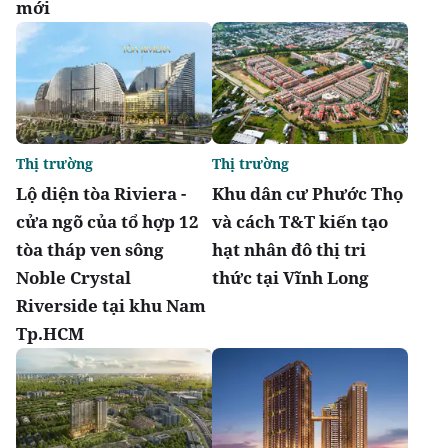
mới
Thị trường
Thị trường
Lộ diện tòa Riviera -
Khu dân cư Phước Thọ
cửa ngõ của tổ hợp 12
và cách T&T kiến tạo
tòa tháp ven sông
hạt nhân đô thị tri
Noble Crystal
thức tại Vĩnh Long
Riverside tại khu Nam
Tp.HCM