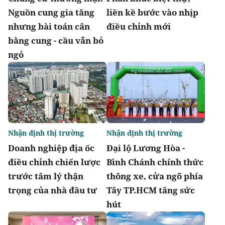
Nguồn cung gia tăng
liền kề bước vào nhịp
nhưng bài toán cân
điều chỉnh mới
bằng cung - cầu vẫn bỏ
ngỏ
Nhận định thị trường
Nhận định thị trường
Doanh nghiệp địa ốc
Đại lộ Lương Hòa -
điều chỉnh chiến lược
Bình Chánh chính thức
trước tâm lý thận
thông xe, cửa ngõ phía
trọng của nhà đầu tư
Tây TP.HCM tăng sức
hút