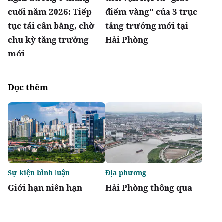
cuối năm 2026: Tiếp
điểm vàng" của 3 trục
tục tái cân bằng, chờ
tăng trưởng mới tại
chu kỳ tăng trưởng
Hải Phòng
mới
Đọc thêm
Sự kiện bình luận
Địa phương
Giới hạn niên hạn
Hải Phòng thông qua
không biến chung cư
danh mục 95 dự án
thành "tiêu sản"
phải thu hồi đất