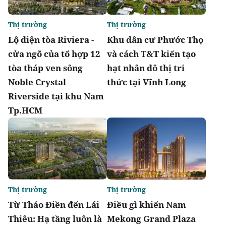
Thị trường
Thị trường
Lộ diện tòa Riviera -
Khu dân cư Phước Thọ
cửa ngõ của tổ hợp 12
và cách T&T kiến tạo
tòa tháp ven sông
hạt nhân đô thị tri
Noble Crystal
thức tại Vĩnh Long
Riverside tại khu Nam
Tp.HCM
Thị trường
Thị trường
Từ Thảo Điền đến Lái
Điều gì khiến Nam
Thiêu: Hạ tầng luôn là
Mekong Grand Plaza