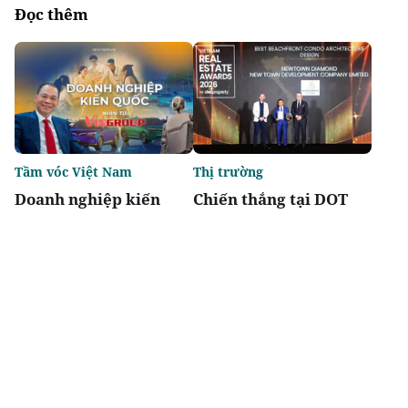
Đọc thêm
Tầm vóc Việt Nam
Thị trường
Doanh nghiệp kiến
Chiến thắng tại DOT
quốc - Nhìn từ
Property Awards 2026:
Vingroup
Khẳng định vị thế kiến
trúc biểu tượng của
Newtown Diamond
Chia sẻ
Thích
4.3k