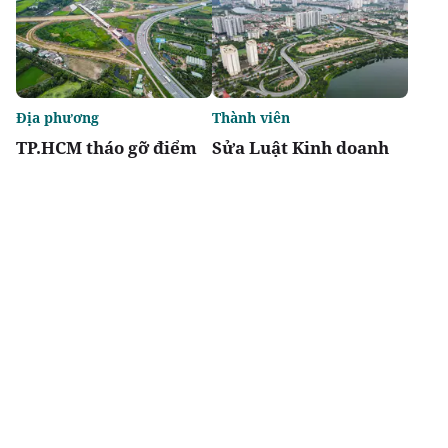
Địa phương
Thành viên
TP.HCM tháo gỡ điểm
Sửa Luật Kinh doanh
nghẽn đất đai, dự án
bất động sản: Doanh
tồn đọng kéo dài
nghiệp kiến nghị giảm
thủ tục, khơi thông
nguồn lực thị trường
Chia sẻ
Thích
2.6k
Thị trường
Thời sự
Báo Xây dựng tổ chức
Đề xuất giảm 30% thuế