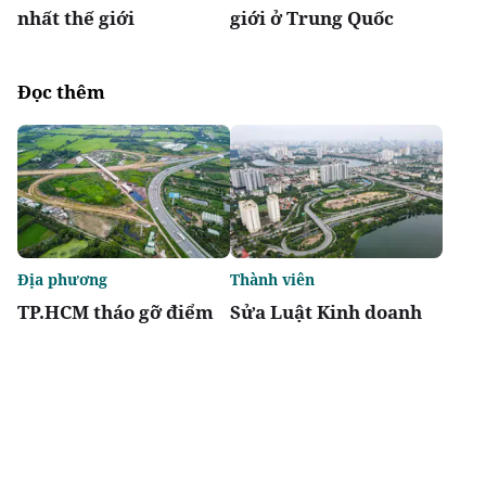
nhất thế giới
giới ở Trung Quốc
Đọc thêm
Địa phương
Thành viên
TP.HCM tháo gỡ điểm
Sửa Luật Kinh doanh
nghẽn đất đai, dự án
bất động sản: Doanh
tồn đọng kéo dài
nghiệp kiến nghị giảm
thủ tục, khơi thông
nguồn lực thị trường