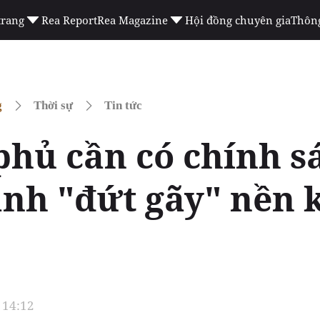
trang
Rea Report
Rea Magazine
Hội đồng chuyên gia
Thông
g
Thời sự
Tin tức
phủ cần có chính s
ánh "đứt gãy" nền 
 14:12