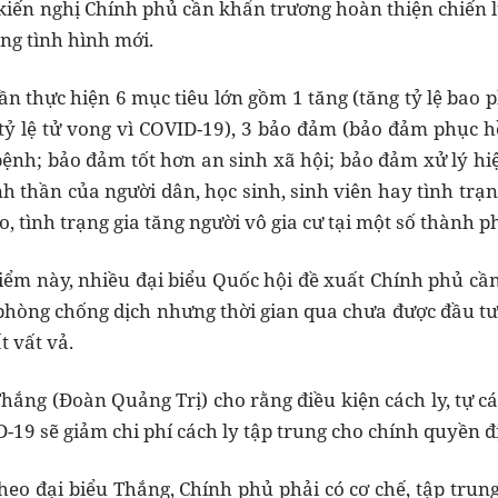
kiến nghị Chính phủ cần khẩn trương hoàn thiện chiến 
ng tình hình mới.
n thực hiện 6 mục tiêu lớn gồm 1 tăng (tăng tỷ lệ bao p
ỷ lệ tử vong vì COVID-19), 3 bảo đảm (bảo đảm phục hồi
bệnh; bảo đảm tốt hơn an sinh xã hội; bảo đảm xử lý h
h thần của người dân, học sinh, sinh viên hay tình trạn
 tình trạng gia tăng người vô gia cư tại một số thành ph
iểm này, nhiều đại biểu Quốc hội đề xuất Chính phủ cần
t phòng chống dịch nhưng thời gian qua chưa được đầu tư
t vất vả.
ắng (Đoàn Quảng Trị) cho rằng điều kiện cách ly, tự các
D-19 sẽ giảm chi phí cách ly tập trung cho chính quyền
heo đại biểu Thắng, Chính phủ phải có cơ chế, tập trung