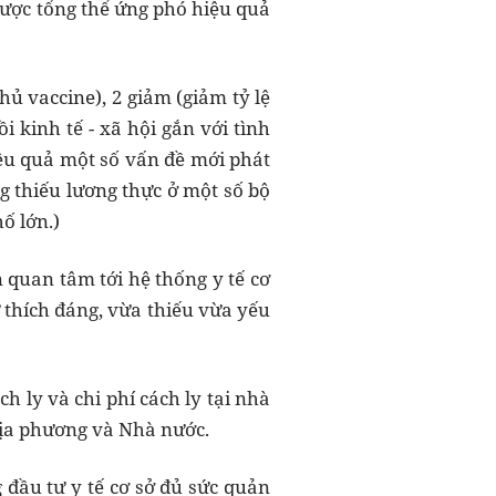
lược tổng thể ứng phó hiệu quả
hủ vaccine), 2 giảm (giảm tỷ lệ
 kinh tế - xã hội gắn với tình
iệu quả một số vấn đề mới phát
g thiếu lương thực ở một số bộ
ố lớn.)
 quan tâm tới hệ thống y tế cơ
 thích đáng, vừa thiếu vừa yếu
h ly và chi phí cách ly tại nhà
 địa phương và Nhà nước.
 đầu tư y tế cơ sở đủ sức quản