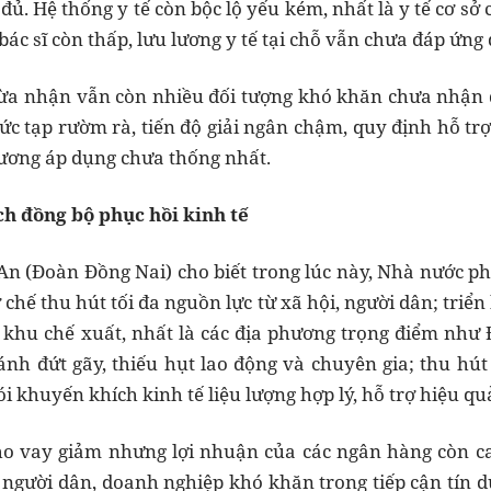
 đủ. Hệ thống y tế còn bộc lộ yếu kém, nhất là y tế cơ s
 bác sĩ còn thấp, lưu lương y tế tại chỗ vẫn chưa đáp ứng 
ừa nhận vẫn còn nhiều đối tượng khó khăn chưa nhận đư
ức tạp rườm rà, tiến độ giải ngân chậm, quy định hỗ trợ
hương áp dụng chưa thống nhất.
ch đồng bộ phục hồi kinh tế
n (Đoàn Đồng Nai) cho biết trong lúc này, Nhà nước phải
 chế thu hút tối đa nguồn lực từ xã hội, người dân; triể
 khu chế xuất, nhất là các địa phương trọng điểm như 
nh đứt gãy, thiếu hụt lao động và chuyên gia; thu hút 
gói khuyến khích kinh tế liệu lượng hợp lý, hỗ trợ hiệu q
cho vay giảm nhưng lợi nhuận của các ngân hàng còn c
người dân, doanh nghiệp khó khăn trong tiếp cận tín dụ