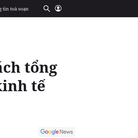
 tin toà soạn
ách tổng
kinh tế