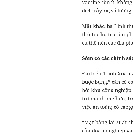
vaccine còn ít, không
dịch xảy ra, số lượng
Mặt khác, bà Linh th
thủ tục hỗ trợ còn ph
cụ thể nên các địa p
Sớm có các chính sá
Đại biểu Trịnh Xuân A
buộc bụng,” cần có cơ
hồi khu công nghiệp,
trợ mạnh mẽ hơn, trá
việc an toàn; có các 
“Mặt bằng lãi suất 
của doanh nghiệp và 