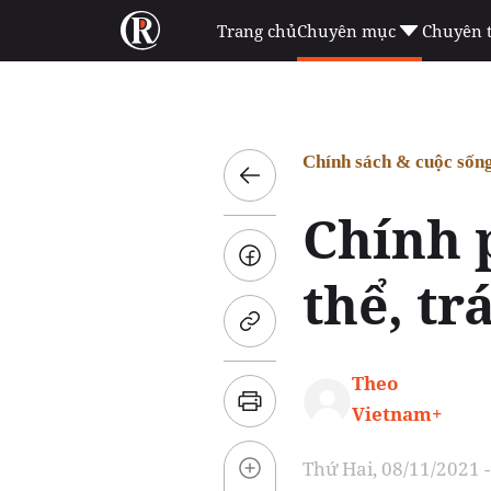
Trang chủ
Chuyên mục
Chuyên 
Chính sách & cuộc sốn
Chính 
thể, tr
Theo
Vietnam+
Thứ Hai, 08/11/2021 -