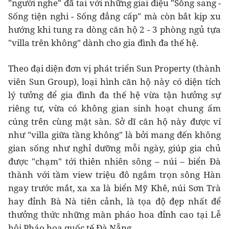
"người nghe" đã tai với những giai điệu "Sống sang -
Sống tiện nghi - Sống đẳng cấp" mà còn bắt kịp xu
hướng khi tung ra dòng căn hộ 2 - 3 phòng ngủ tựa
"villa trên không" dành cho gia đình đa thế hệ.
Theo đại diện đơn vị phát triển Sun Property (thành
viên Sun Group), loại hình căn hộ này có diện tích
lý tưởng để gia đình đa thế hệ vừa tận hưởng sự
riêng tư, vừa có không gian sinh hoạt chung ấm
cúng trên cùng mặt sàn. Sở dĩ căn hộ này được ví
như "villa giữa tầng không" là bởi mang đến không
gian sống như nghỉ dưỡng mỗi ngày, giúp gia chủ
được "chạm" tới thiên nhiên sông – núi – biển Đà
thành với tầm view triệu đô ngắm trọn sông Hàn
ngay trước mắt, xa xa là biển Mỹ Khê, núi Sơn Trà
hay đỉnh Bà Nà tiên cảnh, là tọa độ đẹp nhất để
thưởng thức những màn pháo hoa đỉnh cao tại Lễ
hội Pháo hoa quốc tế Đà Nẵng.