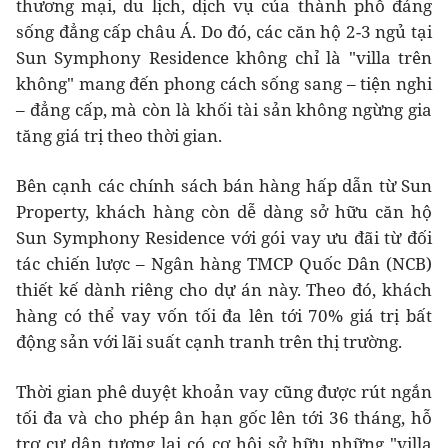
thương mại, du lịch, dịch vụ của thành phố đáng
sống đẳng cấp châu Á. Do đó, các căn hộ 2-3 ngủ tại
Sun Symphony Residence không chỉ là "villa trên
không" mang đến phong cách sống sang – tiện nghi
– đẳng cấp, mà còn là khối tài sản không ngừng gia
tăng giá trị theo thời gian.
Bên cạnh các chính sách bán hàng hấp dẫn từ Sun
Property, khách hàng còn dễ dàng sở hữu căn hộ
Sun Symphony Residence với gói vay ưu đãi từ đối
tác chiến lược – Ngân hàng TMCP Quốc Dân (NCB)
thiết kế dành riêng cho dự án này. Theo đó, khách
hàng có thể vay vốn tối đa lên tới 70% giá trị bất
động sản với lãi suất cạnh tranh trên thị trường.
Thời gian phê duyệt khoản vay cũng được rút ngắn
tối đa và cho phép ân hạn gốc lên tới 36 tháng, hỗ
trợ cư dân tương lai có cơ hội sở hữu những "villa