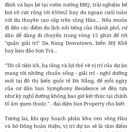
đình và bạn bè tại vườn nướng BBQ, trải nghiệm bể
bơi vô cực rộng tới 450m2 hay du ngoạn cuối tuần
với du thuyền cao cấp trên sông Hàn… Nếu muốn
đi đến các điểm du lịch nổi tiếng của thành phố, cư
dân dễ dàng di chuyển trong vòng 15 phút để tới
"quận giải trí" Da Nang Downtown, biển Mỹ Khê
hay bán đảo Sơn Trà...
"Tất cả tiện ích, hạ tầng và lợi thế về vị trí của dự án
mang tới những chuẩn sống - giải trí - nghỉ dưỡng
mới tại đô thị biển quốc tế Đà Nẵng, để mỗi ngày
của cư dân Sun Symphony Residence sẽ đều tựa
như kỳ nghỉ dưỡng không bao giờ kết thúc tại chính
tổ ấm quen thuộc." - đại diện Sun Property cho biết.
Tương lai, khi quy hoạch phân khu ven sông Hàn
và bờ Đông hoàn thiện, vị trí dự án sẽ là tâm điểm