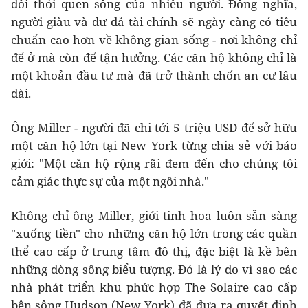
đổi thói quen sống của nhiều người. Đồng nghĩa,
người giàu và dư dả tài chính sẽ ngày càng có tiêu
chuẩn cao hơn về không gian sống - nơi không chỉ
để ở mà còn để tận hưởng. Các căn hộ không chỉ là
một khoản đầu tư mà đã trở thành chốn an cư lâu
dài.
Ông Miller - người đã chi tới 5 triệu USD để sở hữu
một căn hộ lớn tại New York từng chia sẻ với báo
giới: "Một căn hộ rộng rãi đem đến cho chúng tôi
cảm giác thực sự của một ngôi nhà."
Không chỉ ông Miller, giới tinh hoa luôn sẵn sàng
"xuống tiền" cho những căn hộ lớn trong các quần
thể cao cấp ở trung tâm đô thị, đặc biệt là kề bên
những dòng sông biểu tượng. Đó là lý do vì sao các
nhà phát triển khu phức hợp The Solaire cao cấp
bên sông Hudson (New York) đã đưa ra quyết định