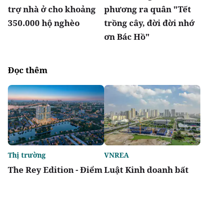
trợ nhà ở cho khoảng
phương ra quân "Tết
350.000 hộ nghèo
trồng cây, đời đời nhớ
ơn Bác Hồ"
Đọc thêm
Thị trường
VNREA
The Rey Edition - Điểm
Luật Kinh doanh bất
sáng của thị trường
động sản (sửa đổi) cần
căn hộ nội đô
hướng tới tài chính
hóa thị trường, đưa