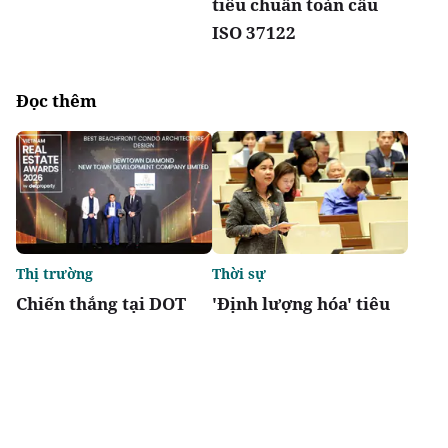
tiêu chuẩn toàn cầu
ISO 37122
Đọc thêm
Thị trường
Thời sự
Chiến thắng tại DOT
'Định lượng hóa' tiêu
Property Awards 2026:
chí đô thị đặc biệt,
Khẳng định vị thế kiến
tránh phát triển lệch
trúc biểu tượng của
về kinh tế
Newtown Diamond