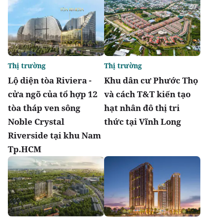
Thị trường
Thị trường
Lộ diện tòa Riviera -
Khu dân cư Phước Thọ
cửa ngõ của tổ hợp 12
và cách T&T kiến tạo
tòa tháp ven sông
hạt nhân đô thị tri
Noble Crystal
thức tại Vĩnh Long
Riverside tại khu Nam
Tp.HCM