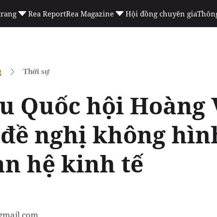
trang
Rea Report
Rea Magazine
Hội đồng chuyên gia
Thông
g
Thời sự
ểu Quốc hội Hoàng
đề nghị không hìn
an hệ kinh tế
gmail.com