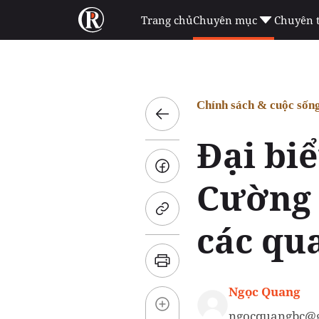
Trang chủ
Chuyên mục
Chuyên 
Chính sách & cuộc sốn
Đại bi
Cường 
các qu
Ngọc Quang
ngocquangbc@