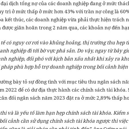
 đại dịch tổng nợ của các doanh nghiệp đang ở mức thách
y trì ở mức thấp ở mức hơn 43% với trần nợ công là 60
óa kết thúc, các doanh nghiệp vừa phải thực hiện trách n
n được giãn hoãn trong 2 năm qua, các khoản nợ đến hạn
tế có nguy cơ rơi vào khủng hoảng, thị trường thu hẹp t
nh nghiệp đi tới bờ vực phá sản. Do vậy, ngay từ bây gi
nh nghiệp, đối phó với kịch bản xấu nhất khi xảy ra kh
i pháp phù hợp hỗ trợ doanh nghiệp trong bối cảnh hiện
ường bày tỏ sự đồng tình với mục tiêu thu ngân sách n
m 2022 để có dư địa thực hành các chính sách tài khóa. 
i cân đối ngân sách năm 2023 đặt ra ở mức 2,89% thấp 
thi và là yếu tố làm hạn hẹp chính sách tài khóa. Kiểm s
ối cảnh cần sử dụng chính sách tài khóa ngược thì việc 
iển cũng là giải pháp cần phải tính đến”,
ông Cường nói.