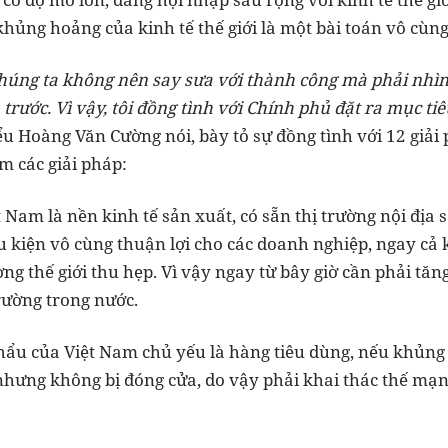
ủng hoảng của kinh tế thế giới là một bài toán vô cùng k
chúng ta không nên say sưa với thành công mà phải nhì
 trước. Vì vậy, tôi đồng tình với Chính phủ đặt ra mục t
ểu Hoàng Văn Cường nói, bày tỏ sự đồng tình với 12 giải
m các giải pháp:
t Nam là nền kinh tế sản xuất, có sẵn thị trường nội địa
 kiện vô cùng thuận lợi cho các doanh nghiệp, ngay cả kh
ng thế giới thu hẹp. Vì vậy ngay từ bây giờ cần phải tă
rường trong nước.
ẩu của Việt Nam chủ yếu là hàng tiêu dùng, nếu khủng h
 nhưng không bị đóng cửa, do vậy phải khai thác thế mạ