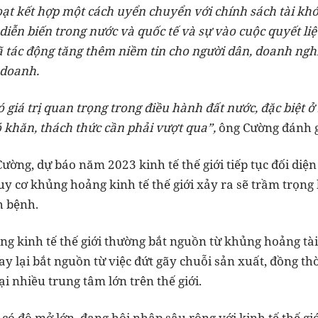
oạt kết hợp một cách uyển chuyển với chính sách tài k
diễn biến trong nước và quốc tế và sự vào cuộc quyết liệ
 tác động tăng thêm niềm tin cho người dân, doanh ngh
 doanh.
ó giá trị quan trọng trong điều hành đất nước, đặc biệt 
 khăn, thách thức cần phải vượt qua”,
ông Cường đánh g
ường, dự báo năm 2023 kinh tế thế giới tiếp tục đối diệ
guy cơ khủng hoảng kinh tế thế giới xảy ra sẽ trầm trọn
h bệnh.
g kinh tế thế giới thường bắt nguồn từ khủng hoảng tài
nay lại bắt nguồn từ việc đứt gãy chuỗi sản xuất, đồng t
ại nhiều trung tâm lớn trên thế giới.
có độ mở lớn, đang hội nhập sâu rộng với kinh tế thế gi