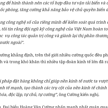
ng để hình thành nên các tổ hợp đầu tư vận tải biển và 
ốc phòng, tăng cường khả năng bảo vệ chủ quyền biển đ
ầng công nghệ số của riêng mình để kiểm soát quá trình 
, tôi tin rằng đội ngũ kỹ công nghệ của Việt Nam hoàn t
 vụ công tác quản trị công và giành lại thị phần thươn
 nước ngoài”.
ờng khẳng định, trên thế giới nhiều cường quốc đều phải
h và trong khó khăn thì nhiều tập đoàn kinh tế lớn đã r
ải pháp đặt hàng không chỉ giúp nền kinh tế nước ta vư
nh tế mạnh, tạo thành các trụ cột của nền kinh tế chín
óa, độc lập, tự chủ, tự cường”,
ông Cường kiến nghị.
iểu, Đại biểu Hoàng Văn Cường nhấn mạnh nhất quán qu