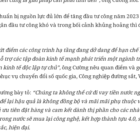
chuẩn bị nguồn lực đủ lớn để tăng đầu tư công năm 202
ngân đầu tư công khó và trong bối cảnh khủng hoảng thì 
 dứt điểm các công trình hạ tầng đang dở dang để hạn ch
ỗ trợ các tập đoàn kinh tế mạnh phát triển một ngành tr
 kinh tế độc lập tự chủ”,
ông Cường nêu quan điểm và gợi
hục vụ chuyển đổi số quốc gia, Công nghiệp đường sắt, V
Cường bày tỏ:
“Chúng ta không thể cứ đi vay tiền nước ng
à để lại hậu quả là không đồng bộ và mãi mãi phụ thuộc 
ưu tiên đặt hàng và cam kết dành thị phần cho các nhà đ
rong nước sẽ mua lại công nghệ, kết hợp thành tựu 4.0, 
c, hiện đại.