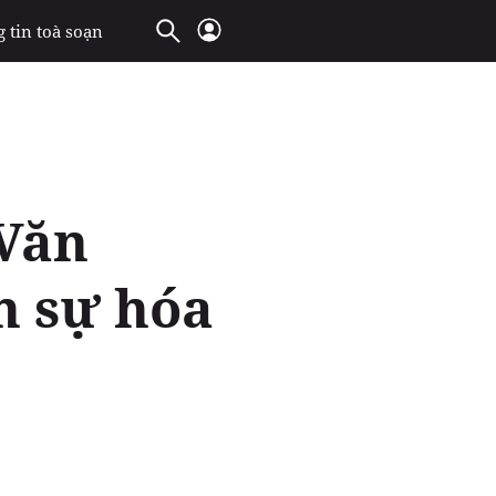
 tin toà soạn
 Văn
h sự hóa