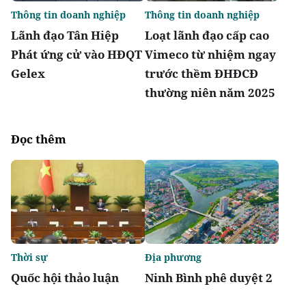
Thông tin doanh nghiệp
Thông tin doanh nghiệp
Lãnh đạo Tân Hiệp
Loạt lãnh đạo cấp cao
Phát ứng cử vào HĐQT
Vimeco từ nhiệm ngay
Gelex
trước thềm ĐHĐCĐ
thường niên năm 2025
Đọc thêm
Thời sự
Địa phương
Quốc hội thảo luận
Ninh Bình phê duyệt 2
Luật sửa đổi, bổ sung
khu tái định cư hơn