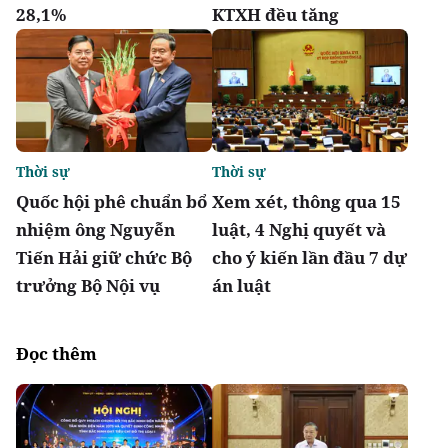
28,1%
KTXH đều tăng
Thời sự
Thời sự
Quốc hội phê chuẩn bổ
Xem xét, thông qua 15
nhiệm ông Nguyễn
luật, 4 Nghị quyết và
Tiến Hải giữ chức Bộ
cho ý kiến lần đầu 7 dự
trưởng Bộ Nội vụ
án luật
Đọc thêm