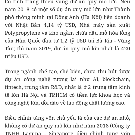
Có tình trạng thiếu vắng dự án quy mô lớn. Nếu
năm 2018 có một số dự án quy mô lớn như Thành
phố thông minh tại Đông Anh (Hà Nội) liên doanh
với Nhật Bản 4,14 tỷ USD, Nhà máy sản xuất
Polypropylene và kho ngầm chứa dầu mỏ hóa lỏng
của Hàn Quốc đầu tư 1,2 tỷ USD tại Bà Rịa - Vũng
Tàu; thì năm 2019, dự án quy mô lớn nhất là 420
triệu USD.
Trong ngành chế tạo, chế biến, chưa thu hút được
dự án công nghệ tương lai như AI, blockchain,
fintech, trung tâm R&D, nhất là ở 2 trung tâm kinh
tế lớn Hà Nội và TP.HCM có tiềm lực khoa học và
công nghệ lớn, dồi dào về lao động chất lượng cao.
Điều chỉnh tăng vốn chủ yếu là của các dự án nhỏ,
không có dự án quy mô lớn như năm 2018 (Công ty
TNHH Laguna - Singapore điều chỉnh tăng vốn