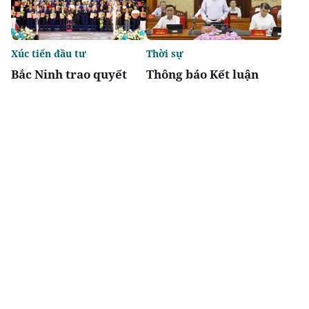
Xúc tiến đầu tư
Thời sự
Bắc Ninh trao quyết
Thông báo Kết luận
định đầu tư cho 48 dự
của Tổng Bí thư, Chủ
án, tổng vốn gần 7 tỷ
tịch nước Tô Lâm tại
USD
Phiên họp BCĐ Trung
ương thực hiện Nghị
quyết 57
Chia sẻ
Thích
1.4k
Thời sự
Địa phương
Quốc hội thảo luận
Ninh Bình phê duyệt 2