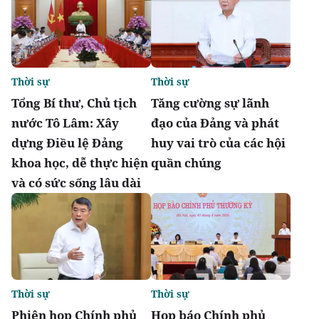
Thời sự
Thời sự
Tổng Bí thư, Chủ tịch
Tăng cường sự lãnh
nước Tô Lâm: Xây
đạo của Đảng và phát
dựng Điều lệ Đảng
huy vai trò của các hội
khoa học, dễ thực hiện
quần chúng
và có sức sống lâu dài
Thời sự
Thời sự
Phiên họp Chính phủ
Họp báo Chính phủ