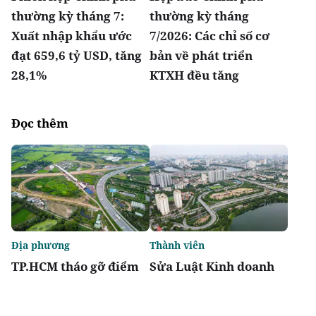
thường kỳ tháng 7:
thường kỳ tháng
Xuất nhập khẩu ước
7/2026: Các chỉ số cơ
đạt 659,6 tỷ USD, tăng
bản về phát triển
28,1%
KTXH đều tăng
Đọc thêm
Địa phương
Thành viên
TP.HCM tháo gỡ điểm
Sửa Luật Kinh doanh
nghẽn đất đai, dự án
bất động sản: Doanh
tồn đọng kéo dài
nghiệp kiến nghị giảm