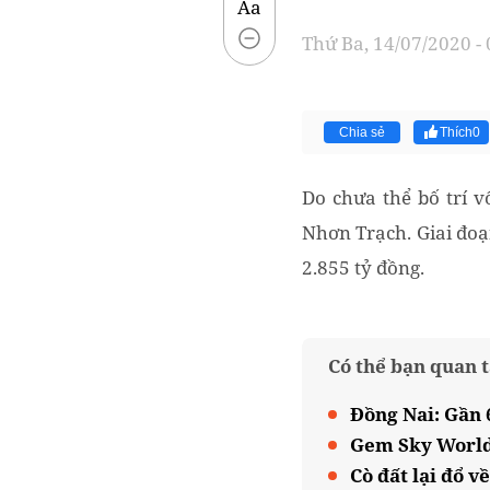
Aa
Thứ Ba, 14/07/2020 -
Chia sẻ
Thích
0
Do chưa thể bố trí 
Nhơn Trạch. Giai đoạ
2.855 tỷ đồng.
Có thể bạn quan 
Đồng Nai: Gần 
Gem Sky World
Cò đất lại đổ v