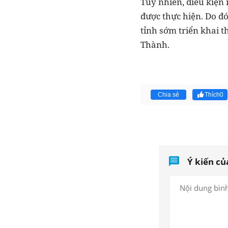
Tuy nhiên, điều kiện
được thực hiện. Do đ
tỉnh sớm triển khai 
Thành.
Chia sẻ
Thích
0
Ý kiến củ