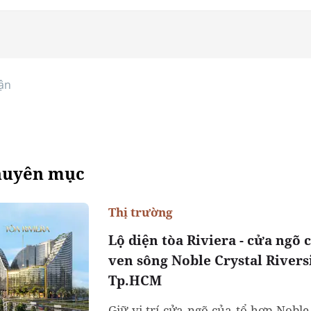
ận
huyên mục
Thị trường
Lộ diện tòa Riviera - cửa ngõ 
ven sông Noble Crystal Rivers
Tp.HCM
Giữ vị trí cửa ngõ của tổ hợp Noble 