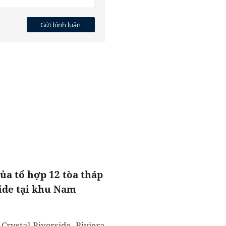
Gửi bình luận
của tổ hợp 12 tòa tháp
ide tại khu Nam
Crystal Riverside, Riviera