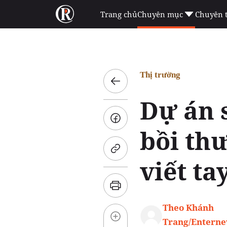
Trang chủ
Chuyên mục
Chuyên 
Thị trường
Dự án 
bồi th
viết ta
Theo Khánh
Trang/Entern