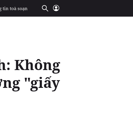
 tin toà soạn
h: Không
ng "giấy