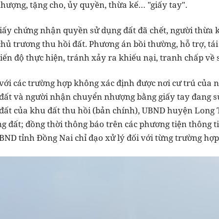
ượng, tặng cho, ủy quyền, thừa kế… "giấy tay".
iấy chứng nhận quyền sử dụng đất đã chết, người thừa
ủ trương thu hồi đất. Phương án bồi thường, hỗ trợ, tá
ến độ thực hiện, tránh xảy ra khiếu nại, tranh chấp về 
 với các trường hợp không xác định được nơi cư trú của 
ất và người nhận chuyển nhượng bằng giấy tay đang sử
ất của khu đất thu hồi (bản chính), UBND huyện Long 
ng đất; đồng thời thông báo trên các phương tiện thông t
BND tỉnh Đồng Nai chỉ đạo xử lý đối với từng trường hợp 