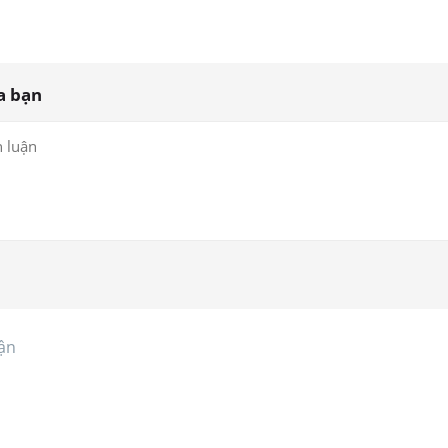
a bạn
ận