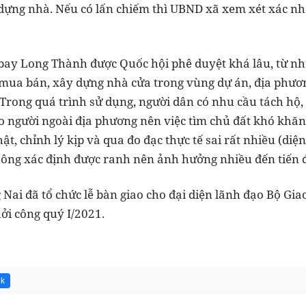
 dựng nhà. Nếu có lấn chiếm thì UBND xã xem xét xác nh
 bay Long Thành được Quốc hội phê duyệt khá lâu, từ n
mua bán, xây dựng nhà cửa trong vùng dự án, địa phươ
. Trong quá trình sử dụng, người dân có nhu cầu tách hộ
o người ngoài địa phương nên việc tìm chủ đất khó khăn
t, chỉnh lý kịp và qua đo đạc thực tế sai rất nhiều (diện
không xác định được ranh nên ảnh hưởng nhiều đến tiến 
ai đã tổ chức lễ bàn giao cho đại diện lãnh đạo Bộ Giao
ởi công quý I/2021.
5k