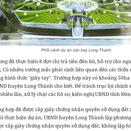
Phối cảnh dự án sân bay Long Thành
g đã thực hiện 8 đợt chi trả tiền đền bù, hỗ trợ cho ng
ng. Có nhiều vướng mắc phát sinh liên quan đến các thửa
g hình thức "giấy tay". Trường hợp này có khoảng 50ha 
BND huyện Long Thành cho biết. Để tránh trục lợi chín
hiều lần, xử lý chặt các hồ sơ, kiến nghị UBND tỉnh Đồn
ờng hợp đã được cấp giấy chứng nhận quyền sử dụng đất x
hồi thực hiện dự án, UBND huyện Long Thành lập phương á
ợc cấp giấy chứng nhận quyền sử dụng đất; không lập hồ