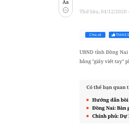
Aa
Thứ Sáu, 04/12/2020 
Chia sẻ
Thích
3.
UBND tỉnh Đồng Nai 
bằng "giấy viết tay"
Có thể bạn quan 
Hướng dẫn bồi 
Đồng Nai: Bàn 
Chính phủ: Dự 