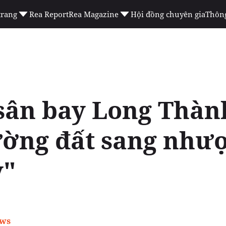
trang
Rea Report
Rea Magazine
Hội đồng chuyên gia
Thông
sân bay Long Thàn
ường đất sang nhượ
y"
ews