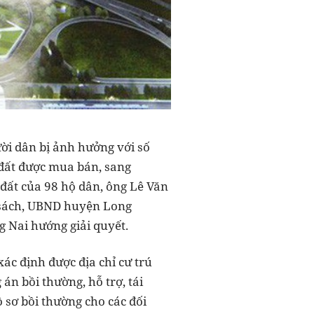
ười dân bị ảnh hưởng với số
 đất được mua bán, sang
đất của 98 hộ dân, ông Lê Văn
h sách, UBND huyện Long
g Nai hướng giải quyết.
ác định được địa chỉ cư trú
n bồi thường, hỗ trợ, tái
 sơ bồi thường cho các đối