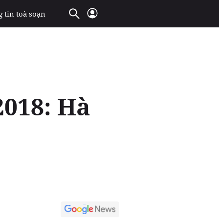
 tin toà soạn
2018: Hà