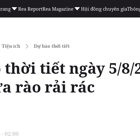
trang
Rea Report
Rea Magazine
Hội đồng chuyên gia
Thông
Tiện ích
Dự báo thời tiết
thời tiết ngày 5/8/
a rào rải rác
 - 02:00