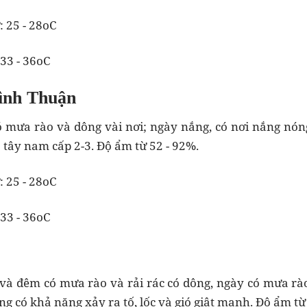
: 25 - 28oC
 33 - 36oC
ình Thuận
 mưa rào và dông vài nơi; ngày nắng, có nơi nắng nóng
ó tây nam cấp 2-3. Độ ẩm từ 52 - 92%.
: 25 - 28oC
 33 - 36oC
 và đêm có mưa rào và rải rác có dông, ngày có mưa rà
ng có khả năng xảy ra tố, lốc và gió giật mạnh. Độ ẩm từ