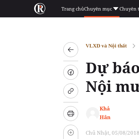
Trang chủ
Chuyên mục
Chuyên 
VLXD và Nội thất
Dự báo 
Nội mư
Khả
Hân
Chủ Nhật, 05/08/2018