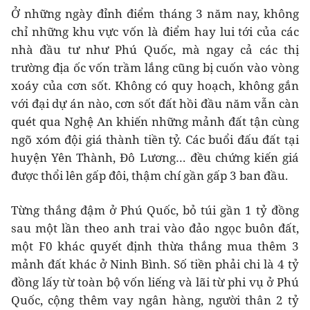
Ở những ngày đỉnh điểm tháng 3 năm nay, không
chỉ những khu vực vốn là điểm hay lui tới của các
nhà đầu tư như Phú Quốc, mà ngay cả các thị
trường địa ốc vốn trầm lắng cũng bị cuốn vào vòng
xoáy của cơn sốt. Không có quy hoạch, không gắn
với đại dự án nào, cơn sốt đất hồi đầu năm vẫn càn
quét qua Nghệ An khiến những mảnh đất tận cùng
ngõ xóm đội giá thành tiền tỷ. Các buổi đấu đất tại
huyện Yên Thành, Đô Lương… đều chứng kiến giá
được thổi lên gấp đôi, thậm chí gần gấp 3 ban đầu.
Từng thắng đậm ở Phú Quốc, bỏ túi gần 1 tỷ đồng
sau một lần theo anh trai vào đảo ngọc buôn đất,
một F0 khác quyết định thừa thắng mua thêm 3
mảnh đất khác ở Ninh Bình. Số tiền phải chi là 4 tỷ
đồng lấy từ toàn bộ vốn liếng và lãi từ phi vụ ở Phú
Quốc, cộng thêm vay ngân hàng, người thân 2 tỷ