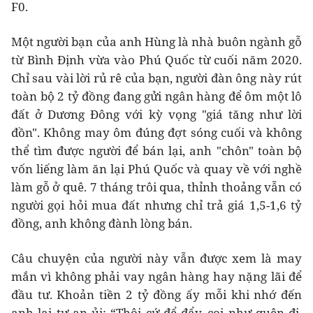
F0.
Một người bạn của anh Hùng là nhà buôn ngành gỗ
từ Bình Định vừa vào Phú Quốc từ cuối năm 2020.
Chỉ sau vài lời rủ rê của bạn, người đàn ông này rút
toàn bộ 2 tỷ đồng đang gửi ngân hàng để ôm một lô
đất ở Dương Đông với kỳ vọng "giá tăng như lời
đồn". Không may ôm đúng đợt sóng cuối và không
thể tìm được người để bán lại, anh "chôn" toàn bộ
vốn liếng làm ăn lại Phú Quốc và quay về với nghề
làm gỗ ở quê. 7 tháng trôi qua, thỉnh thoảng vẫn có
người gọi hỏi mua đất nhưng chỉ trả giá 1,5-1,6 tỷ
đồng, anh không đành lòng bán.
Câu chuyện của người này vẫn được xem là may
mắn vì không phải vay ngân hàng hay nặng lãi để
đầu tư. Khoản tiền 2 tỷ đồng ấy mỗi khi nhớ đến
anh lại tự an ủi: “Thôi cứ để đẩy, coi như quên đi,