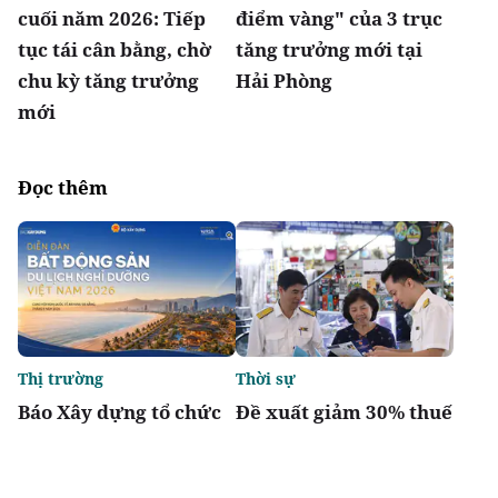
cuối năm 2026: Tiếp
điểm vàng" của 3 trục
tục tái cân bằng, chờ
tăng trưởng mới tại
chu kỳ tăng trưởng
Hải Phòng
mới
Đọc thêm
Thị trường
Thời sự
Báo Xây dựng tổ chức
Đề xuất giảm 30% thuế
Diễn đàn “Bất động sản
thu nhập cho hộ kinh
Du lịch nghỉ dưỡng
doanh, doanh nghiệp